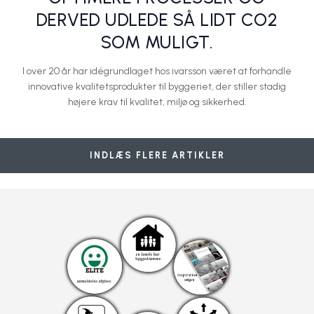
DERVED UDLEDE SÅ LIDT CO2
SOM MULIGT.
I over 20 år har idégrundlaget hos ivarsson været at forhandle
innovative kvalitetsprodukter til byggeriet, der stiller stadig
højere krav til kvalitet, miljø og sikkerhed.
Arkitekttegnet facadeplade skaber helhed større end sig selv
EQUITONE [linea] skaber helhed
Nu skal der være tid til at slappe af!
Vindspærreprodukter i kalciumsilikat
EQUITONE [linea] – montage i detaljer
Etex Nordic A/S
Etex Nordic A/S
Etex Nordic A/S
Etex Nordic A/S
Etex Nordic A/S
INDLÆS FLERE ARTIKLER