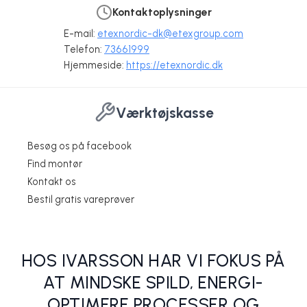
Kontaktoplysninger
E-mail:
etexnordic-dk@etexgroup.com
Telefon:
73661999
Hjemmeside:
https://etexnordic.dk
Værktøjskasse
Besøg os på facebook
Find montør
Kontakt os
EQUITONE Materia
Installationstips ...
Cedral ivarclick træstruktur eller smooth
Hvor kan du benytte fibercement brædder?
Malede ivarcem 700T og VillaCem bølgeplader skifter glans!
Bestil gratis vareprøver
Etex Nordic A/S
Etex Nordic A/S
Etex Nordic A/S
Etex Nordic A/S
Etex Nordic A/S
HOS IVARSSON HAR VI FOKUS PÅ
AT MINDSKE SPILD, ENERGI-
OPTIMERE PROCESSER OG