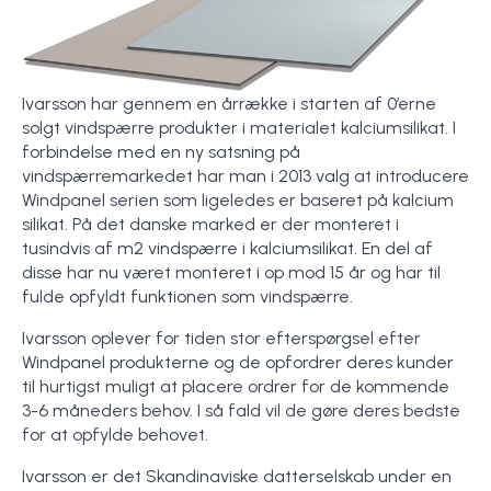
Ivarsson har gennem en årrække i starten af 0’erne
solgt vindspærre produkter i materialet kalciumsilikat. I
forbindelse med en ny satsning på
vindspærremarkedet har man i 2013 valg at introducere
Windpanel serien som ligeledes er baseret på kalcium
silikat. På det danske marked er der monteret i
tusindvis af m2 vindspærre i kalciumsilikat. En del af
disse har nu været monteret i op mod 15 år og har til
fulde opfyldt funktionen som vindspærre.
Ivarsson oplever for tiden stor efterspørgsel efter
Windpanel produkterne og de opfordrer deres kunder
til hurtigst muligt at placere ordrer for de kommende
3-6 måneders behov. I så fald vil de gøre deres bedste
for at opfylde behovet.
Ivarsson er det Skandinaviske datterselskab under en