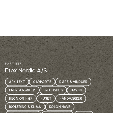
PARTNER
Etex Nordic A/S
ARKITEKT
CARPORTE
DØRE & VINDUER
ENERGI & MILJØ
FRITIDSHUS
HAVEN
HEGN OG HÆK
HUSET
HÅNDVÆRKER
ISOLERING & KLIMA
KOLONIHAVE