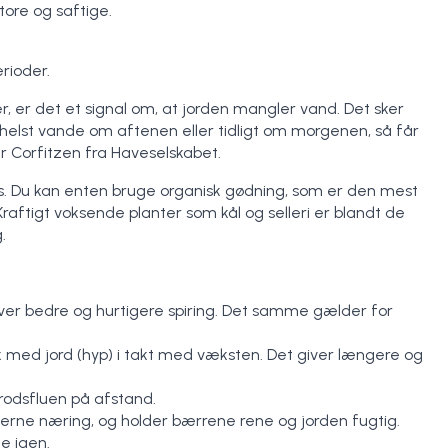
tore og saftige.
rioder.
r, er det et signal om, at jorden mangler vand. Det sker
 helst vande om aftenen eller tidligt om morgenen, så får
r Corfitzen fra Haveselskabet.
es. Du kan enten bruge organisk gødning, som er den mest
raftigt voksende planter som kål og selleri er blandt de
.
giver bedre og hurtigere spiring. Det samme gælder for
k med jord (hyp) i takt med væksten. Det giver længere og
rodsfluen på afstand.
erne næring, og holder bærrene rene og jorden fugtig.
e igen.