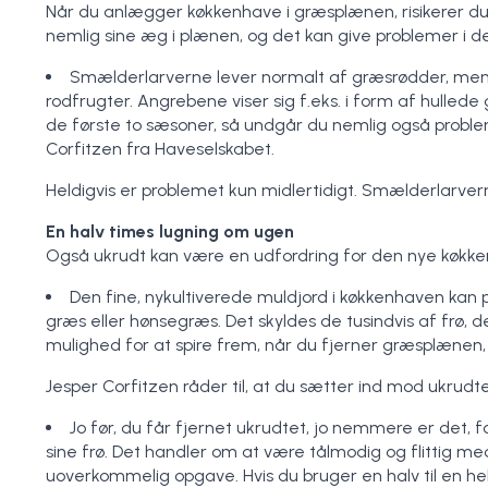
Når du anlægger køkkenhave i græsplænen, risikerer du
nemlig sine æg i plænen, og det kan give problemer i 
Smælderlarverne lever normalt af græsrødder, men 
rodfrugter. Angrebene viser sig f.eks. i form af hullede
de første to sæsoner, så undgår du nemlig også probl
Corfitzen fra Haveselskabet.
Heldigvis er problemet kun midlertidigt. Smælderlarvern
En halv times lugning om ugen
Også ukrudt kan være en udfordring for den nye køkke
Den fine, nykultiverede muldjord i køkkenhaven kan 
græs eller hønsegræs. Det skyldes de tusindvis af frø, 
mulighed for at spire frem, når du fjerner græsplænen, 
Jesper Corfitzen råder til, at du sætter ind mod ukrudte
Jo før, du får fjernet ukrudtet, jo nemmere er det, f
sine frø. Det handler om at være tålmodig og flittig me
uoverkommelig opgave. Hvis du bruger en halv til en h