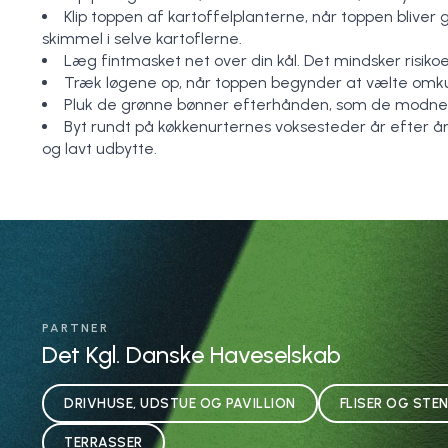
Klip toppen af kartoffelplanterne, når toppen bliver g
skimmel i selve kartoflerne.
Læg fintmasket net over din kål. Det mindsker risikoe
Træk løgene op, når toppen begynder at vælte omkul
Pluk de grønne bønner efterhånden, som de modnes
Byt rundt på køkkenurternes voksesteder år efter å
og lavt udbytte.
PARTNER
Det Kgl. Danske Haveselskab
DRIVHUSE, UDSTUE OG PAVILLION
FLISER OG STE
TERRASSER