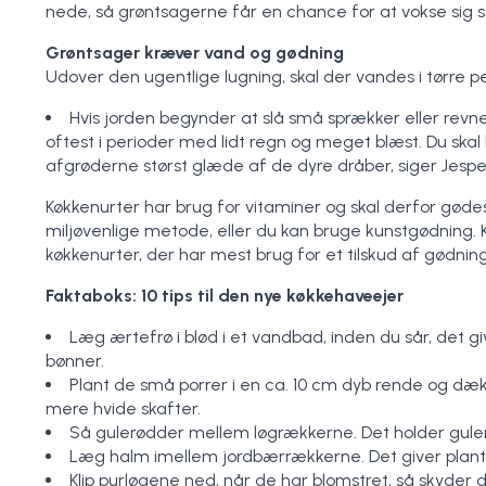
nede, så grøntsagerne får en chance for at vokse sig s
Grøntsager kræver vand og gødning
Udover den ugentlige lugning, skal der vandes i tørre pe
Hvis jorden begynder at slå små sprækker eller revne
oftest i perioder med lidt regn og meget blæst. Du skal
afgrøderne størst glæde af de dyre dråber, siger Jespe
Køkkenurter har brug for vitaminer og skal derfor gød
miljøvenlige metode, eller du kan bruge kunstgødning. K
køkkenurter, der har mest brug for et tilskud af gødning
Faktaboks: 10 tips til den nye køkkehaveejer
Læg ærtefrø i blød i et vandbad, inden du sår, det 
bønner.
Plant de små porrer i en ca. 10 cm dyb rende og dæ
mere hvide skafter.
Så gulerødder mellem løgrækkerne. Det holder gule
Læg halm imellem jordbærrækkerne. Det giver plant
Klip purløgene ned, når de har blomstret, så skyder d