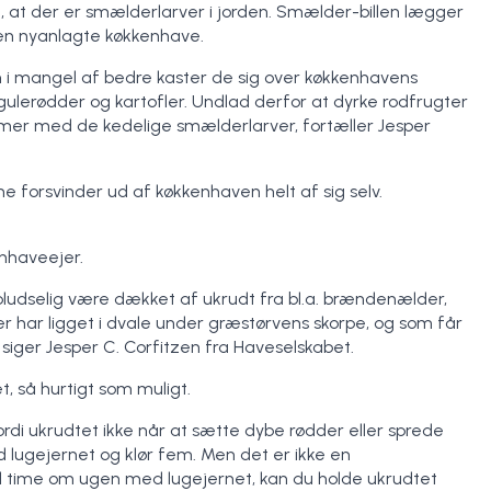
, at der er smælderlarver i jorden. Smælder-billen lægger
den nyanlagte køkkenhave.
i mangel af bedre kaster de sig over køkkenhavens
 gulerødder og kartofler. Undlad derfor at dyrke rodfrugter
emer med de kedelige smælderlarver, fortæller Jesper
e forsvinder ud af køkkenhaven helt af sig selv.
nhaveejer.
pludselig være dækket af ukrudt fra bl.a. brændenælder,
der har ligget i dvale under græstørvens skorpe, og som får
siger Jesper C. Corfitzen fra Haveselskabet.
t, så hurtigt som muligt.
ordi ukrudtet ikke når at sætte dybe rødder eller sprede
d lugejernet og klør fem. Men det er ikke en
el time om ugen med lugejernet, kan du holde ukrudtet