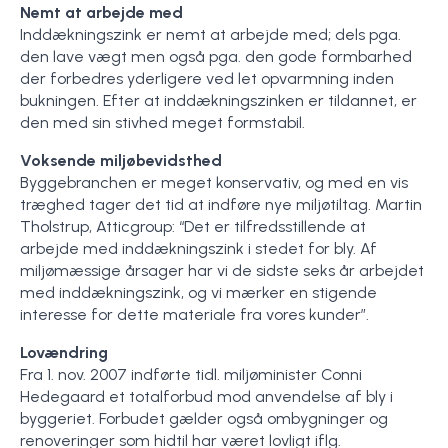
Nemt at arbejde med
Inddækningszink er nemt at arbejde med; dels pga.
den lave vægt men også pga. den gode formbarhed
der forbedres yderligere ved let opvarmning inden
bukningen. Efter at inddækningszinken er tildannet, er
den med sin stivhed meget formstabil.
Voksende miljøbevidsthed
Byggebranchen er meget konservativ, og med en vis
træghed tager det tid at indføre nye miljøtiltag. Martin
Tholstrup, Atticgroup: “Det er tilfredsstillende at
arbejde med inddækningszink i stedet for bly. Af
miljømæssige årsager har vi de sidste seks år arbejdet
med inddækningszink, og vi mærker en stigende
interesse for dette materiale fra vores kunder”.
Lovændring
Fra 1. nov. 2007 indførte tidl. miljøminister Conni
Hedegaard et totalforbud mod anvendelse af bly i
byggeriet. Forbudet gælder også ombygninger og
renoveringer som hidtil har været lovligt iflg.