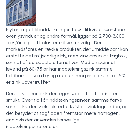
Blyforbruget til inddækninger, f.eks. til kviste, skorstene,
ovenlysvinduer og andre formål, ligger på 2.700-3.500
tons/år, og det belaster miljøet unødigt. Der
markedsføres en række produkter, der umiddelbart kan
erstatte det miljøfarlige bly, men zink anses af fagfolk,
som et af de bedste alternativer. Med en skønnet
levetid på 60-75 år har inddækningszink samme
holdbarhed som bly og med en merpris på kun ca. 16 %,
er zink uovertruffen.
Derudover har zink den egenskab, at det patinerer
smukt. Over tid får inddækningszinken samme farve
som f.eks. den zinkbeklædte kvist og zinktagrenden, og
det betyder at tagfladen fremstår mere homogen,
end hvis der anvendes forskellige
inddækningsmaterialer.