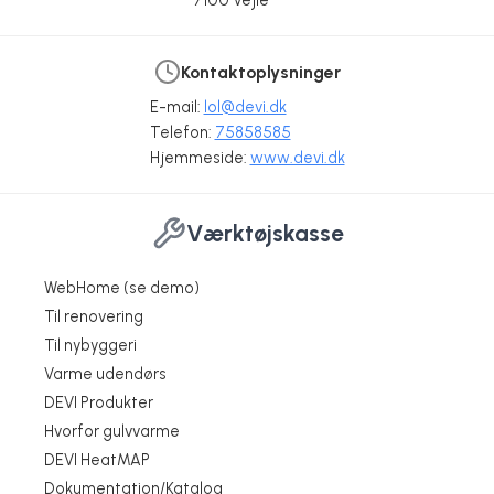
Kontaktoplysninger
E-mail:
lol@devi.dk
Telefon:
75858585
Hjemmeside:
www.devi.dk
Værktøjskasse
WebHome (se demo)
Til renovering
Til nybyggeri
Varme udendørs
DEVI Produkter
Hvorfor gulvvarme
DEVI HeatMAP
Dokumentation/Katalog