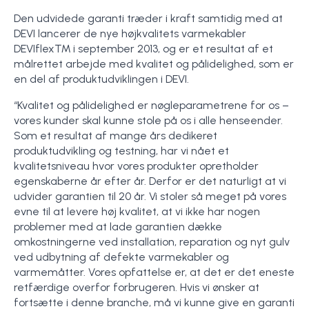
Den udvidede garanti træder i kraft samtidig med at
DEVI lancerer de nye højkvalitets varmekabler
DEVIflex™ i september 2013, og er et resultat af et
målrettet arbejde med kvalitet og pålidelighed, som er
en del af produktudviklingen i DEVI.
“Kvalitet og pålidelighed er nøgleparametrene for os –
vores kunder skal kunne stole på os i alle henseender.
Som et resultat af mange års dedikeret
produktudvikling og testning, har vi nået et
kvalitetsniveau hvor vores produkter opretholder
egenskaberne år efter år. Derfor er det naturligt at vi
udvider garantien til 20 år. Vi stoler så meget på vores
evne til at levere høj kvalitet, at vi ikke har nogen
problemer med at lade garantien dække
omkostningerne ved installation, reparation og nyt gulv
ved udbytning af defekte varmekabler og
varmemåtter. Vores opfattelse er, at det er det eneste
retfærdige overfor forbrugeren. Hvis vi ønsker at
fortsætte i denne branche, må vi kunne give en garanti