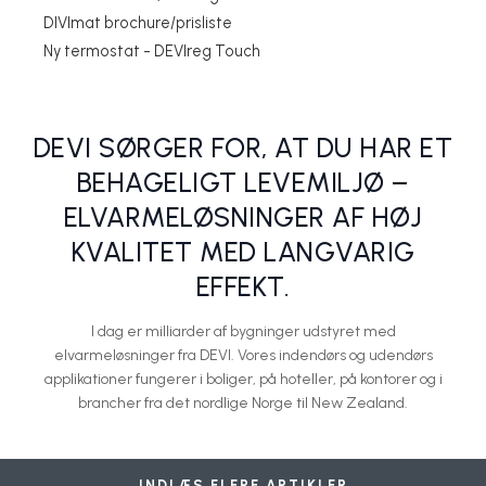
DIVImat brochure/prisliste
Den stærke DEVIreg™ Touch digitale styring til el-gulvvarme fås
Lav-energi huse
Tips og inspiration til udlægningsmuligheder
DEVI lancerer efterfølgeren til DTIP kablet
DEVI fordobler garantien på varmekabler og varmemåtter
nu også i sort
Ny termostat - DEVIreg Touch
DEVI A/S - Danfoss
DEVI A/S - Danfoss
DEVI A/S - Danfoss
DEVI A/S - Danfoss
DEVI A/S - Danfoss
DEVI SØRGER FOR, AT DU HAR ET
BEHAGELIGT LEVEMILJØ –
ELVARMELØSNINGER AF HØJ
KVALITET MED LANGVARIG
EFFEKT.
I dag er milliarder af bygninger udstyret med
elvarmeløsninger fra DEVI. Vores indendørs og udendørs
applikationer fungerer i boliger, på hoteller, på kontorer og i
brancher fra det nordlige Norge til New Zealand.
Frostsikring af taganlæg
Fremtidens opvarmning er baseret på sol og el!
Elektrisk snerydning sætter stopper for uforudsete udgifter
Passivhus og elektrisk gulvvarme følges nu ad
Tage, tagrender og nedløbsrør
DEVI A/S - Danfoss
DEVI A/S - Danfoss
DEVI A/S - Danfoss
DEVI A/S - Danfoss
DEVI A/S - Danfoss
INDLÆS FLERE ARTIKLER