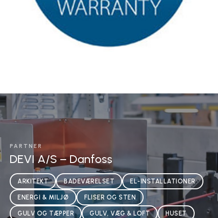
PARTNER
DEVI A/S – Danfoss
ARKITEKT
BADEVÆRELSET
EL-INSTALLATIONER
ENERGI & MILJØ
FLISER OG STEN
GULV OG TÆPPER
GULV, VÆG & LOFT
HUSET