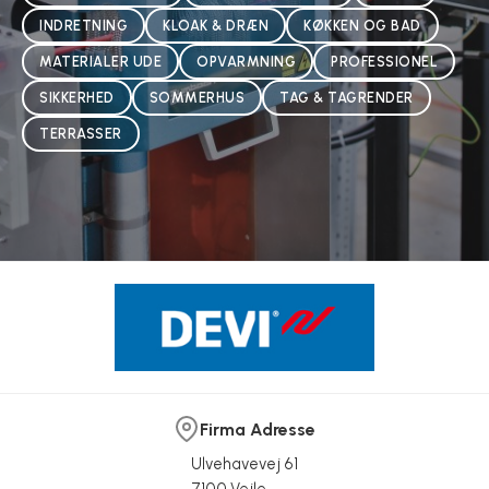
INDRETNING
KLOAK & DRÆN
KØKKEN OG BAD
MATERIALER UDE
OPVARMNING
PROFESSIONEL
SIKKERHED
SOMMERHUS
TAG & TAGRENDER
TERRASSER
Firma Adresse
Ulvehavevej 61
7100 Vejle