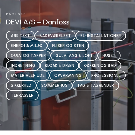
PARTNER
DEVI A/S – Danfoss
ARKITEKT
BADEVÆRELSET
EL-INSTALLATIONER
ENERGI & MILJØ
FLISER OG STEN
GULV OG TÆPPER
GULV, VÆG & LOFT
HUSET
INDRETNING
KLOAK & DRÆN
KØKKEN OG BAD
MATERIALER UDE
OPVARMNING
PROFESSIONEL
SIKKERHED
SOMMERHUS
TAG & TAGRENDER
TERRASSER