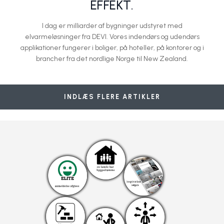
EFFEKT.
I dag er milliarder af bygninger udstyret med
elvarmeløsninger fra DEVI. Vores indendørs og udendørs
applikationer fungerer i boliger, på hoteller, på kontorer og i
brancher fra det nordlige Norge til New Zealand.
Frostsikring af taganlæg
Fremtidens opvarmning er baseret på sol og el!
Elektrisk snerydning sætter stopper for uforudsete udgifter
Passivhus og elektrisk gulvvarme følges nu ad
Tage, tagrender og nedløbsrør
DEVI A/S - Danfoss
DEVI A/S - Danfoss
DEVI A/S - Danfoss
DEVI A/S - Danfoss
DEVI A/S - Danfoss
INDLÆS FLERE ARTIKLER