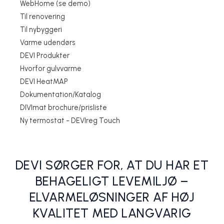
WebHome (se demo)
Til renovering
Til nybyggeri
Varme udendørs
DEVI Produkter
Hvorfor gulvvarme
DEVI HeatMAP
Dokumentation/Katalog
DIVImat brochure/prisliste
Den stærke DEVIreg™ Touch digitale styring til el-gulvvarme fås
Lav-energi huse
Tips og inspiration til udlægningsmuligheder
DEVI lancerer efterfølgeren til DTIP kablet
DEVI fordobler garantien på varmekabler og varmemåtter
nu også i sort
Ny termostat - DEVIreg Touch
DEVI A/S - Danfoss
DEVI A/S - Danfoss
DEVI A/S - Danfoss
DEVI A/S - Danfoss
DEVI A/S - Danfoss
DEVI SØRGER FOR, AT DU HAR ET
BEHAGELIGT LEVEMILJØ –
ELVARMELØSNINGER AF HØJ
KVALITET MED LANGVARIG