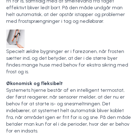
fri for is, samtidig med at smeltevand fra taget
effektivt bliver ledt bort. På den måde undgår man
helt automatisk, at der opstår istapper og problemer
med frostsprængninger i tag og nedløbsrør.
Specielt ældre bygninger er i farezonen, når frosten
sætter ind, og det betyder, at der i de større byer
findes mange huse med behov for ekstra sikring med
frost og is.
Økonomisk og fleksibelt
Systemets hjerne består af en intelligent termostat,
der først reagerer, når sensorer melder, at der nu er
behov for at starte is- og snesmeltningen. Det
indebærer, at systemet helt automatisk bliver koblet
fra, når området igen er frit for is og sne. På den måde
betaler man kun for el i de perioder, hvor der er behov
for en indsats.