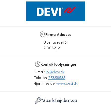
Firma Adresse
Ulvehavevej 61
7100 Vejle
Kontaktoplysninger
E-mail:
lol@devi.dk
Telefon:
75858585
Hjemmeside:
www.devi.dk
Værktøjskasse