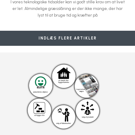
I vores teknologiske tidsalder kan vi godt stille krav om at livet
er let. Almindelige græsslåning er der ikke mange, der har
lyst til at bruge tid og kræfter på
Sådan vinterklargører du en robot græsslåmaskine
Wiper Blitz X robotplæneklipper
Terrængående plæneklipper
Ambrogio L50 klipper græsset
Model L300
Akarobots.dk
Akarobots.dk
Akarobots.dk
Akarobots.dk
Akarobots.dk
INDLÆS FLERE ARTIKLER