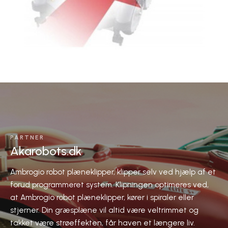
PARTNER
Akarobots.dk
Ambrogio robot plæneklipper, klipper selv ved hjælp af et
forud programmeret system. Klipningen optimeres ved,
at Ambrogio robot plæneklipper, kører i spiraler eller
stjerner. Din græsplæne vil altid være veltrimmet og
takket være strøeffekten, får haven et længere liv.