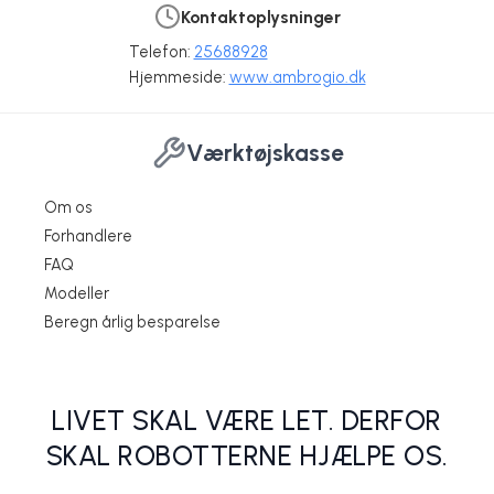
Kontaktoplysninger
Telefon:
25688928
Hjemmeside:
www.ambrogio.dk
Værktøjskasse
Om os
Forhandlere
FAQ
Modeller
Ambrogio L200 Elite robotplæneklipper til 3.500 m2
Wiper Runner XK robotplæneklipper til 3000 m2
Wiper Blitz XK robotplæneklippet til 800 M2
Wiper JOY robotplæneklipper til 600 m2
Ambrogio L50 Evolution
Beregn årlig besparelse
Akarobots.dk
Akarobots.dk
Akarobots.dk
Akarobots.dk
Akarobots.dk
LIVET SKAL VÆRE LET. DERFOR
SKAL ROBOTTERNE HJÆLPE OS.