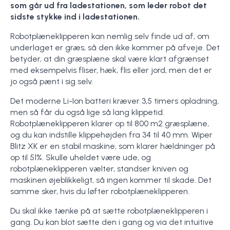
som går ud fra ladestationen, som leder robot det
sidste stykke ind i ladestationen.
Robotplæneklipperen kan nemlig selv finde ud af, om
underlaget er græs, så den ikke kommer på afveje. Det
betyder, at din græsplæne skal være klart afgrænset
med eksempelvis fliser, hæk, flis eller jord, men det er
jo også pænt i sig selv.
Det moderne Li-Ion batteri kræver 3,5 timers opladning,
men så får du også lige så lang klippetid.
Robotplæneklipperen klarer op til 800 m2 græsplæne,
og du kan indstille klippehøjden fra 34 til 40 mm. Wiper
Blitz XK er en stabil maskine, som klarer hældninger på
op til 51%. Skulle uheldet være ude, og
robotplæneklipperen vælter, standser kniven og
maskinen øjeblikkeligt, så ingen kommer til skade. Det
samme sker, hvis du løfter robotplæneklipperen.
Du skal ikke tænke på at sætte robotplæneklipperen i
gang. Du kan blot sætte den i gang og via det intuitive