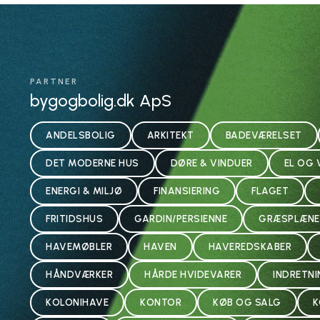
PARTNER
bygogbolig.dk ApS
ANDELSBOLIG
ARKITEKT
BADEVÆRELSET
DET MODERNE HUS
DØRE & VINDUER
EL OG 
ENERGI & MILJØ
FINANSIERING
FLAGET
FRITIDSHUS
GARDIN/PERSIENNE
GRÆSPLÆNE
HAVEMØBLER
HAVEN
HAVEREDSKABER
HÅNDVÆRKER
HÅRDE HVIDEVARER
INDRETN
KOLONIHAVE
KONTOR
KØB OG SALG
K