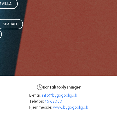
SVILLA
SPABAD
Kontaktoplysninger
E-mail:
info@bygogbolig.dk
Telefon:
45162050
Hjemmeside:
www.bygogbolig.dk
s barn?
Hvilken trampolin skal du vælge til haven?
Hvordan ser fremtiden ud for byggeriet?
bygogbolig.dk ApS
bygogbolig.dk ApS