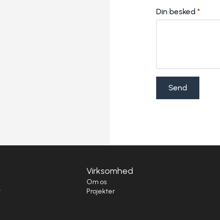
Din besked
*
Send
Virksomhed
i
Om os
t
Projekter