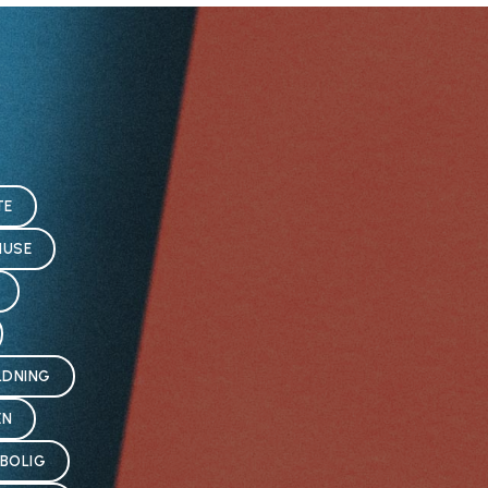
TE
HUSE
LDNING
ÆN
EBOLIG