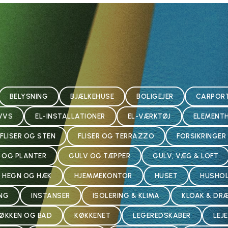
BELYSNING
BJÆLKEHUSE
BOLIGEJER
CARPOR
VVS
EL-INSTALLATIONER
EL-VÆRKTØJ
ELEMENT
FLISER OG STEN
FLISER OG TERRAZZO
FORSIKRINGER
 OG PLANTER
GULV OG TÆPPER
GULV, VÆG & LOFT
HEGN OG HÆK
HJEMMEKONTOR
HUSET
HUSHO
ING
INSTANSER
ISOLERING & KLIMA
KLOAK & DR
ØKKEN OG BAD
KØKKENET
LEGEREDSKABER
LEJ