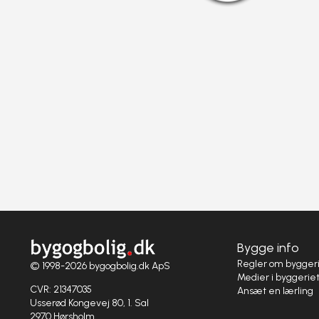
Bygge info
Regler om bygger
© 1998-2026 bygogbolig.dk ApS
Medier i byggerie
CVR: 21347035
Ansæt en lærling
Usserød Kongevej 80, 1. Sal
2970 Hørsholm