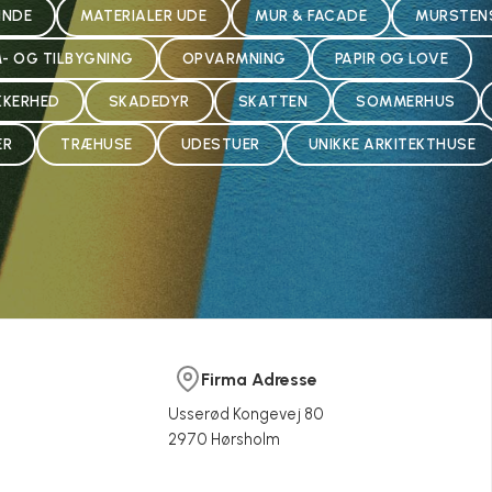
INDE
MATERIALER UDE
MUR & FACADE
MURSTEN
- OG TILBYGNING
OPVARMNING
PAPIR OG LOVE
KKERHED
SKADEDYR
SKATTEN
SOMMERHUS
ER
TRÆHUSE
UDESTUER
UNIKKE ARKITEKTHUSE
Firma Adresse
Usserød Kongevej 80
trampolin – nemt og hurtigt med
2970 Hørsholm
mpolin-vælger
onomiske besparelser
e lærepladser til jul
Hvilken seng skal vi vælge til vore
Flotte plankeborde
bygogbolig.dk ApS
bygogbolig.dk ApS