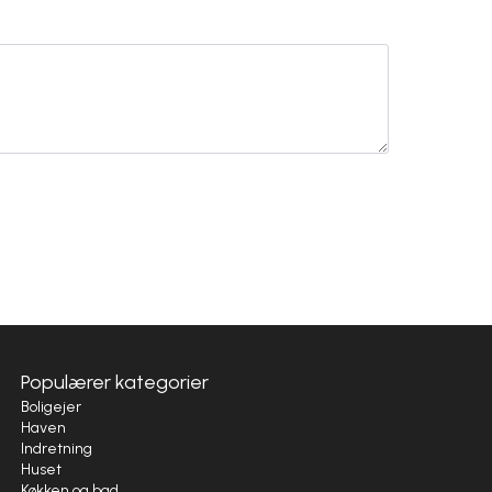
Populærer kategorier
Boligejer
Haven
Indretning
Huset
Køkken og bad