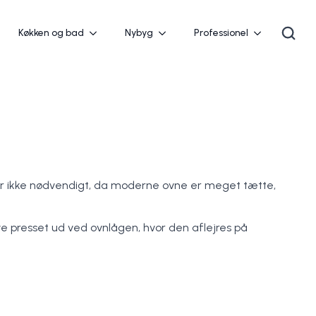
Køkken og bad
Nybyg
Professionel
 er ikke nødvendigt, da moderne ovne er meget tætte,
ve presset ud ved ovnlågen, hvor den aflejres på