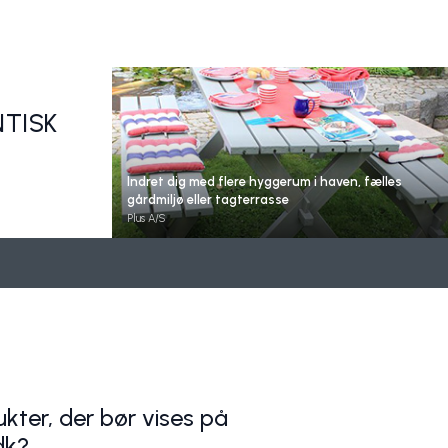
Læ for regn og rusk
Plus A/S
NTISK
Indret dig med flere hyggerum i haven, fælles
gårdmiljø eller tagterrasse
Kunstneriske foderhuse
Plus A/S
Plus A/S
kter, der bør vises på
dk?