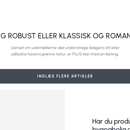
y
Hyggelig rustik trallebænk
Plus A/S
G ROBUST ELLER KLASSISK OG ROMA
Uanset om udemøblerne skal understrege boligens stil eller
udfordre havens grønne natur, er PLUS klar med en løsning.
stilling
Retro hegn
Plus A/S
INDLÆS FLERE ARTIKLER
Har du produ
bygogbolig.