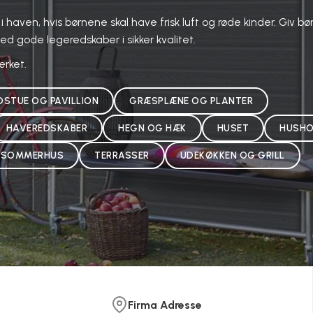
i haven, hvis børnene skal have frisk luft og røde kinder. Giv b
 gode legeredskaber i sikker kvalitet.
ærket.
DSTUE OG PAVILLION
GRÆSPLÆNE OG PLANTER
HAVEREDSKABER
HEGN OG HÆK
HUSET
HUSHO
SOMMERHUS
TERRASSER
UDEKØKKEN OG GRILL
Firma Adresse