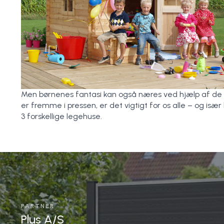
Men børnenes fantasi kan også næres ved hjælp af de
er fremme i pressen, er det vigtigt for os alle – og især
3 forskellige legehuse.
PARTNER
Plus A/S