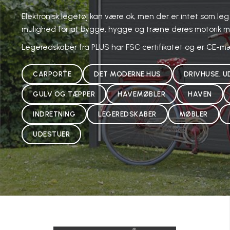
Elektronisk legetøj kan være ok, men der er intet som leg 
mulighed for at bygge, hygge og træne deres motorik med
Legeredskaber fra PLUS har FSC certifikatet og er CE-m
CARPORTE
DET MODERNE HUS
DRIVHUSE, U
GULV OG TÆPPER
HAVEMØBLER
HAVEN
INDRETNING
LEGEREDSKABER
MØBLER
UDESTUER