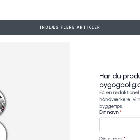
il udstillingslokalet
for to
rappe med lys i trin
Halltrappe med åbne trin
Klassiske trapper til nyrenoveret 
Wood Step A/S
Wood Step A/S
INDLÆS FLERE ARTIKLER
Har du produ
bygogbolig.
Få en redaktionel
håndværkere. Vi 
byggetips.
Dit navn
*
Din e-mail
*