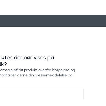
hus
Perfekt halltrappe
Marlenes smukke klassiske trappe
Wood Step A/S
Wood Step A/S
kter, der bør vises på
dk?
 omtale af dit produkt overfor boligejere og
modtager gerne din pressemeddelelse og