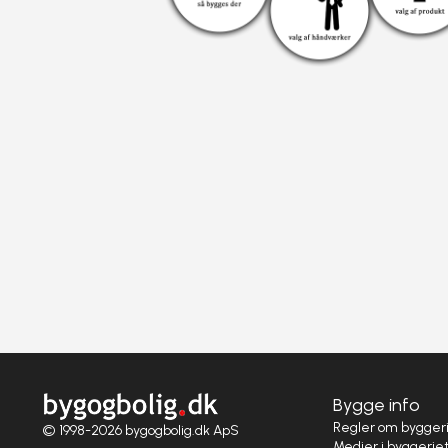
Bygge info
Regler om bygger
© 1998-2026 bygogbolig.dk ApS
Medier i byggerie