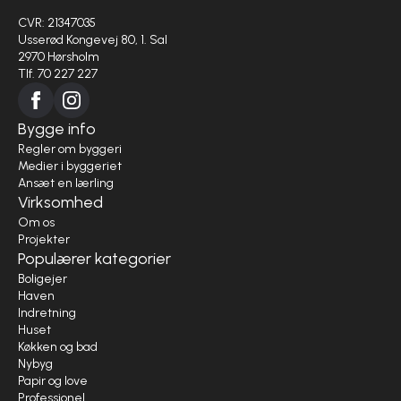
CVR: 21347035
Usserød Kongevej 80, 1. Sal
2970 Hørsholm
Tlf. 70 227 227
Bygge info
Regler om byggeri
Medier i byggeriet
Ansæt en lærling
Virksomhed
Om os
Projekter
Populærer kategorier
Boligejer
Haven
Indretning
Huset
Køkken og bad
Nybyg
Papir og love
Professionel