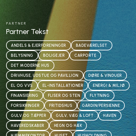
PARTNER
Partner Tekst
ANDELS & EJERFORENINGER
BADEVÆRELSET
BELYSNING
BOLIGEJER
CARPORTE
DET MODERNE HUS
DRIVHUSE, UDSTUE OG PAVILLION
DØRE & VINDUER
EL OG VVS
EL-INSTALLATIONER
ENERGI & MILJØ
FINANSIERING
FLISER OG STEN
FLYTNING
FORSIKRINGER
FRITIDSHUS
GARDIN/PERSIENNE
GULV OG TÆPPER
GULV, VÆG & LOFT
HAVEN
HAVEREDSKABER
HEGN OG HÆK
HJEMMEKONTOR
HUSET
HUSHOLDNING