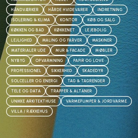
HÅNDVÆRKER
HÅRDE HVIDEVARER
INDRETNING
ISOLERING & KLIMA
KONTOR
KØB OG SALG
KØKKEN OG BAD
KØKKENET
LEJEBOLIG
LEJLIGHED
MALING OG FARVER
MASKINER
MATERIALER UDE
MUR & FACADE
MØBLER
NYBYG
OPVARMNING
PAPIR OG LOVE
PROFESSIONEL
SIKKERHED
SKADEDYR
SOLCELLER OG ENERGI
TAG & TAGRENDER
TELE OG DATA
TRAPPER & ALTANER
UNIKKE ARKITEKTHUSE
VARMEPUMPER & JORDVARME
VILLA / RÆKKEHUS
Guide til effektiv opmagasinering i hjemmet
Sådan vælger I den rette el-stabler til lageret
Stabil og behagelig varme i hverdagen
Hvad er en luftrenser og hvordan virker den
Vedligeholdelse af opvaskemaskinen i en travl hverdag
3 råd, når du skal købe din første bolig
Sikker og effektiv håndtering med løftestropper
Hvad er en skridstyret minilæsser?
5 kreative idéer til møbler af paller
Sådan finder I det rette rækkehus til leje