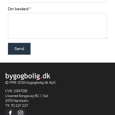
Din besked
*
Send
© 1998-2026 bygogbolig.dk ApS
CVR: 21347035
Usserød Kongevej 80, 1. Sal
2970 Hørsholm
Tlf. 70 227 227