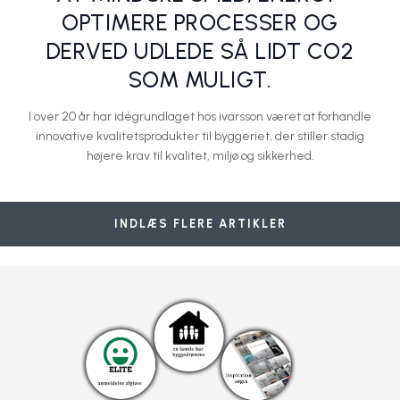
OPTIMERE PROCESSER OG
DERVED UDLEDE SÅ LIDT CO2
SOM MULIGT.
I over 20 år har idégrundlaget hos ivarsson været at forhandle
innovative kvalitetsprodukter til byggeriet, der stiller stadig
højere krav til kvalitet, miljø og sikkerhed.
Arkitekttegnet facadeplade skaber helhed større end sig selv
EQUITONE [linea] skaber helhed
Nu skal der være tid til at slappe af!
Vindspærreprodukter i kalciumsilikat
EQUITONE [linea] – montage i detaljer
Etex Nordic A/S
Etex Nordic A/S
Etex Nordic A/S
Etex Nordic A/S
Etex Nordic A/S
INDLÆS FLERE ARTIKLER