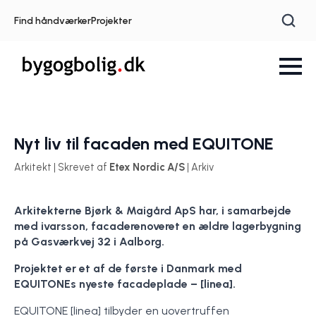
Find håndværker
Projekter
Nyt liv til facaden med EQUITONE
Arkitekt | Skrevet af
Etex Nordic A/S
| Arkiv
Arkitekterne Bjørk & Maigård ApS har, i samarbejde
med ivarsson, facaderenoveret en ældre lagerbygning
på Gasværkvej 32 i Aalborg.
Projektet er et af de første i Danmark med
EQUITONEs nyeste facadeplade – [linea].
EQUITONE [linea] tilbyder en uovertruffen