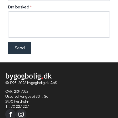
Din besked
*
Send
© 1998-2026 bygogbolig.dk ApS
CVR: 21347035
Usserød Kongevej 80, 1. Sal
2970 Hørsholm
Tlf. 70 227 227