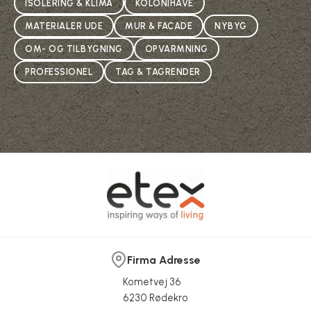
ISOLERING & KLIMA
KOLONIHAVE
MATERIALER UDE
MUR & FACADE
NYBYG
OM- OG TILBYGNING
OPVARMNING
PROFESSIONEL
TAG & TAGRENDER
Firma Adresse
Kometvej 36
6230 Rødekro