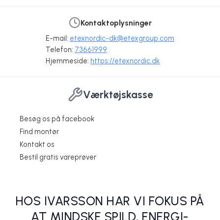
Kontaktoplysninger
E-mail:
etexnordic-dk@etexgroup.com
Telefon:
73661999
Hjemmeside:
https://etexnordic.dk
Værktøjskasse
Besøg os på facebook
Find montør
Kontakt os
EQUITONE Materia
Installationstips ...
Cedral ivarclick træstruktur eller smooth
Hvor kan du benytte fibercement brædder?
Malede ivarcem 700T og VillaCem bølgeplader skifter glans!
Bestil gratis vareprøver
Etex Nordic A/S
Etex Nordic A/S
Etex Nordic A/S
Etex Nordic A/S
Etex Nordic A/S
HOS IVARSSON HAR VI FOKUS PÅ
AT MINDSKE SPILD, ENERGI-