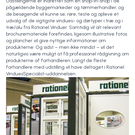
Udstillingerne er indrettet som en shop-in-shop i de
pågældende byggemarkeder og tømmerhandler, og
de besøgende vil kunne se, røre, teste og opleve et
udvalg af de vigtigste vindues- og dørtyper i træ og i
træ/alu fra Rationel Vinduer. Samtidig vil alt relevant
brochuremateriale forefindes, ligesom illustrative fotos
og plancher vil give nyttige informationer om
produkterne. Og sidst – men ikke mindst – vil det
naturligvis være muligt at få professionel rådgivning om
produkterne af forhandleren. Langt de fleste
forhandlere med udstilling vil have deltaget i Rationel
VinduesSpecialist-uddannelsen.