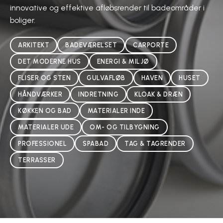
innovative og effektive afløbsrender til badeområder i
boliger.
ARKITEKT
BADEVÆRELSET
CARPORTE
DET MODERNE HUS
ENERGI & MILJØ
FLISER OG STEN
GULVAFLØB
HAVEN
HUSET
HÅNDVÆRKER
INDRETNING
KLOAK & DRÆN
KØKKEN OG BAD
MATERIALER INDE
MATERIALER UDE
OM- OG TILBYGNING
PROFESSIONEL
SPABAD
TAG & TAGRENDER
TERRASSER