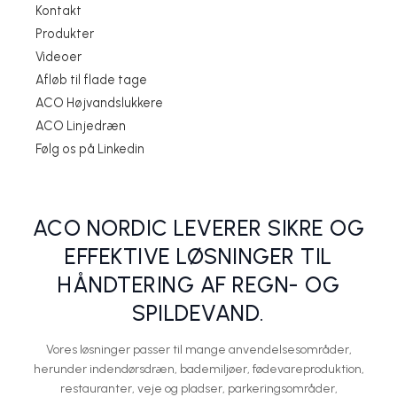
Kontakt
Produkter
Videoer
Afløb til flade tage
ACO Højvandslukkere
ACO Linjedræn
Skridsikker rist med mikrogrib
ACO VARIO Skraberist
Afvanding af ramper og parkeringshuse
ACO Nedsivningsbrønd
ACO vandhanebrønd
Følg os på Linkedin
Aco Nordic A/S
Aco Nordic A/S
Aco Nordic A/S
Aco Nordic A/S
Aco Nordic A/S
ACO NORDIC LEVERER SIKRE OG
EFFEKTIVE LØSNINGER TIL
HÅNDTERING AF REGN- OG
SPILDEVAND.
Vores løsninger passer til mange anvendelsesområder,
herunder indendørsdræn, bademiljøer, fødevareproduktion,
restauranter, veje og pladser, parkeringsområder,