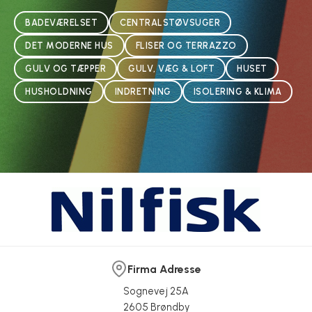
BADEVÆRELSET
CENTRALSTØVSUGER
DET MODERNE HUS
FLISER OG TERRAZZO
GULV OG TÆPPER
GULV, VÆG & LOFT
HUSET
HUSHOLDNING
INDRETNING
ISOLERING & KLIMA
Firma Adresse
Sognevej 25A
2605 Brøndby