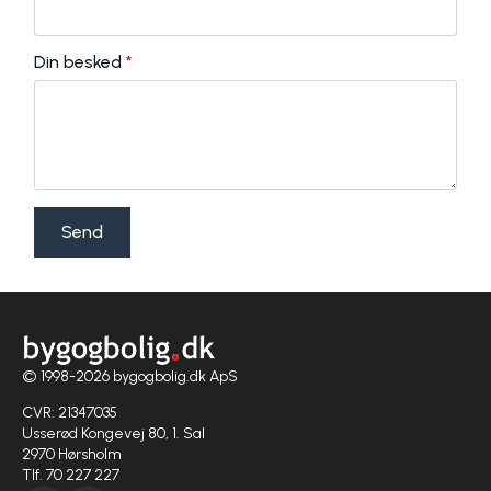
Din besked
*
Send
© 1998-2026 bygogbolig.dk ApS
CVR: 21347035
Usserød Kongevej 80, 1. Sal
2970 Hørsholm
Tlf. 70 227 227