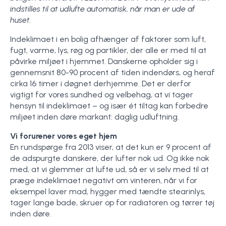
indstilles til at udlufte automatisk, når man er ude af
huset.
Indeklimaet i en bolig afhænger af faktorer som luft,
fugt, varme, lys, røg og partikler, der alle er med til at
påvirke miljøet i hjemmet. Danskerne opholder sig i
gennemsnit 80-90 procent af tiden indendørs, og heraf
cirka 16 timer i døgnet derhjemme. Det er derfor
vigtigt for vores sundhed og velbehag, at vi tager
hensyn til indeklimaet – og især ét tiltag kan forbedre
miljøet inden døre markant: daglig udluftning.
Vi forurener vores eget hjem
En rundspørge fra 2013 viser, at det kun er 9 procent af
de adspurgte danskere, der lufter nok ud. Og ikke nok
med, at vi glemmer at lufte ud, så er vi selv med til at
præge indeklimaet negativt om vinteren, når vi for
eksempel laver mad, hygger med tændte stearinlys,
tager lange bade, skruer op for radiatoren og tørrer tøj
inden døre.