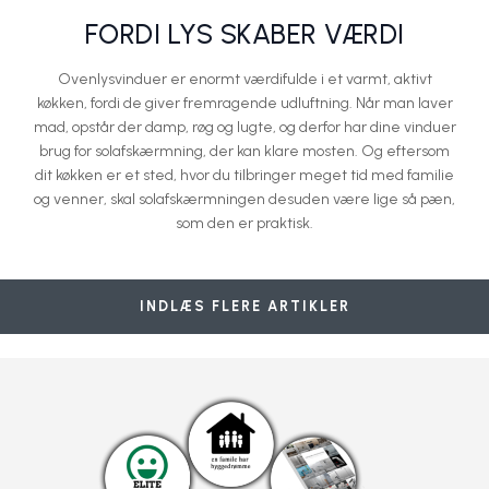
FORDI LYS SKABER VÆRDI
Ovenlysvinduer er enormt værdifulde i et varmt, aktivt
køkken, fordi de giver fremragende udluftning. Når man laver
mad, opstår der damp, røg og lugte, og derfor har dine vinduer
brug for solafskærmning, der kan klare mosten. Og eftersom
dit køkken er et sted, hvor du tilbringer meget tid med familie
og venner, skal solafskærmningen desuden være lige så pæn,
som den er praktisk.
Slip af med juleosen - fem gode råd
Energirenovering af din bolig er blevet lidt mere overskuelig
Pynt dine vinduer til jul og spred hygge
Minimér kuldenedfaldet og undgå træk
Nyudviklet ovenlysvindue til fredede bygninger
VELUX Danmark A/S
VELUX Danmark A/S
VELUX Danmark A/S
VELUX Danmark A/S
VELUX Danmark A/S
INDLÆS FLERE ARTIKLER