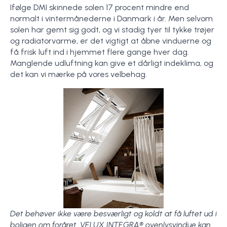
​Ifølge DMI skinnede solen 17 procent mindre end
normalt i vintermånederne i Danmark i år. Men selvom
solen har gemt sig godt, og vi stadig tyer til tykke trøjer
og radiatorvarme, er det vigtigt at åbne vinduerne og
få frisk luft ind i hjemmet flere gange hver dag.
Manglende udluftning kan give et dårligt indeklima, og
det kan vi mærke på vores velbehag.
Det behøver ikke være besværligt og koldt at få luftet ud i
boligen om foråret. VELUX INTEGRA® ovenlysvindue kan