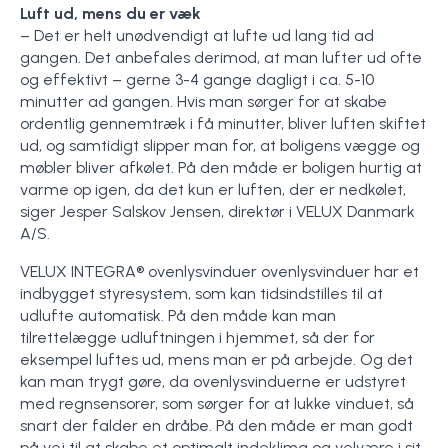
Luft ud, mens du er væk
– Det er helt unødvendigt at lufte ud lang tid ad
gangen. Det anbefales derimod, at man lufter ud ofte
og effektivt – gerne 3-4 gange dagligt i ca. 5-10
minutter ad gangen. Hvis man sørger for at skabe
ordentlig gennemtræk i få minutter, bliver luften skiftet
ud, og samtidigt slipper man for, at boligens vægge og
møbler bliver afkølet. På den måde er boligen hurtig at
varme op igen, da det kun er luften, der er nedkølet,
siger Jesper Salskov Jensen, direktør i VELUX Danmark
A/S.
VELUX INTEGRA® ovenlysvinduer ovenlysvinduer har et
indbygget styresystem, som kan tidsindstilles til at
udlufte automatisk. På den måde kan man
tilrettelægge udluftningen i hjemmet, så der for
eksempel luftes ud, mens man er på arbejde. Og det
kan man trygt gøre, da ovenlysvinduerne er udstyret
med regnsensorer, som sørger for at lukke vinduet, så
snart der falder en dråbe. På den måde er man godt
på vej til at skabe et optimalt indeklima og velvære i sit