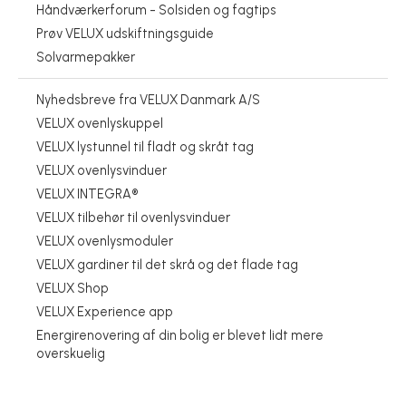
Håndværkerforum - Solsiden og fagtips
Prøv VELUX udskiftningsguide
Solvarmepakker
Nyhedsbreve fra VELUX Danmark A/S
VELUX ovenlyskuppel
VELUX lystunnel til fladt og skråt tag
VELUX ovenlysvinduer
VELUX INTEGRA®
VELUX tilbehør til ovenlysvinduer
VELUX ovenlysmoduler
VELUX gardiner til det skrå og det flade tag
VELUX Shop
VELUX Experience app
Energirenovering af din bolig er blevet lidt mere
Dug på ruder udvendigt...
Elegant ovenlys i huset med fladt tag
Sæt energioptimering på listen over nytårsfortsætter
Langebjergskolen foran på indeklimafronten
Fordi lys skaber liv
overskuelig
VELUX Danmark A/S
VELUX Danmark A/S
VELUX Danmark A/S
VELUX Danmark A/S
VELUX Danmark A/S