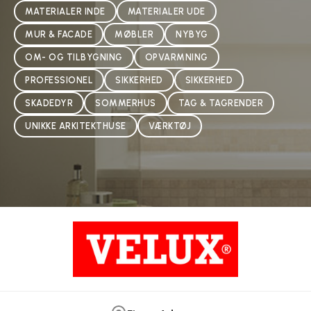
MATERIALER INDE
MATERIALER UDE
MUR & FACADE
MØBLER
NYBYG
OM- OG TILBYGNING
OPVARMNING
PROFESSIONEL
SIKKERHED
SIKKERHED
SKADEDYR
SOMMERHUS
TAG & TAGRENDER
UNIKKE ARKITEKTHUSE
VÆRKTØJ