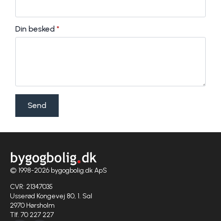
Din besked
*
Send
© 1998-2026 bygogbolig.dk ApS
CVR: 21347035
Usserød Kongevej 80, 1. Sal
2970 Hørsholm
Tlf. 70 227 227