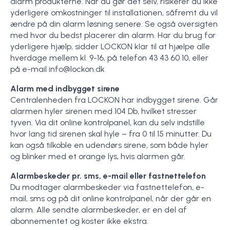
alarm produkterne. Når du gør det selv, risikerer du ikke
yderligere omkostninger til installationen, såfremt du vil
ændre på din alarm løsning senere. Se også oversigten
med hvor du bedst placerer din alarm. Har du brug for
yderligere hjælp, sidder LOCKON klar til at hjælpe alle
hverdage mellem kl. 9-16, på telefon 43 43 60 10, eller
på e-mail info@lockon.dk
Alarm med indbygget sirene
Centralenheden fra LOCKON har indbygget sirene. Går
alarmen hyler sirenen med 104 Db, hvilket stresser
tyven. Via dit online kontrolpanel, kan du selv indstille
hvor lang tid sirenen skal hyle – fra 0 til 15 minutter. Du
kan også tilkoble en udendørs sirene, som både hyler
og blinker med et orange lys, hvis alarmen går.
Alarmbeskeder pr. sms, e-mail eller fastnettelefon
Du modtager alarmbeskeder via fastnettelefon, e-
mail, sms og på dit online kontrolpanel, når der går en
alarm. Alle sendte alarmbeskeder, er en del af
abonnementet og koster ikke ekstra.