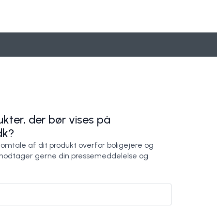
Vælg den korrekte tagløsning
5 råd til tagkøbere
Komproment ApS
Komproment ApS
kter, der bør vises på
dk?
 omtale af dit produkt overfor boligejere og
modtager gerne din pressemeddelelse og