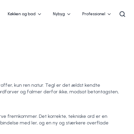
Køkken og bad
Nybyg
Professionel
toffer, kun ren natur. Tegl er det ældst kendte
jordfarver og falmer derfor ikke, modsat betontagsten,
farve fremkommer. Det korrekte, tekniske ord er en
indelse med ler, og en ny og stærkere overflade