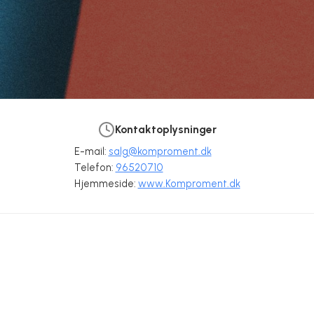
Kontaktoplysninger
E-mail:
salg@komproment.dk
Telefon:
96520710
Hjemmeside:
www.Komproment.dk