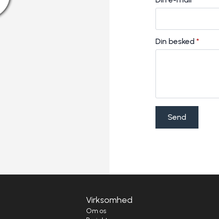
Din besked
*
Send
Virksomhed
i
Om os