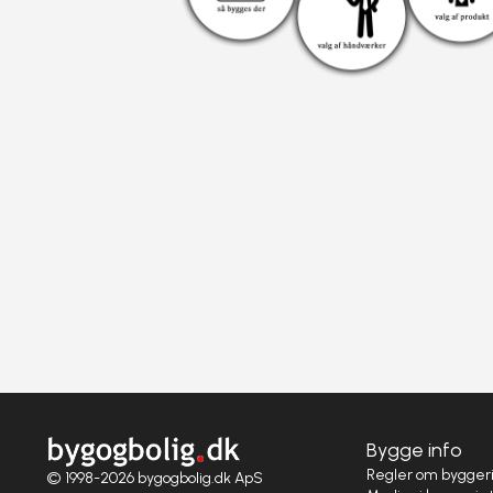
Bygge info
Regler om bygger
© 1998-2026 bygogbolig.dk ApS