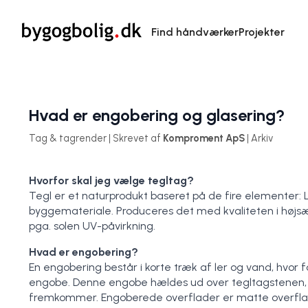
Find håndværker
Projekter
Hvad er engobering og glasering?
Tag & tagrender | Skrevet af
Komproment ApS
| Arkiv
Hvorfor skal jeg vælge tegltag?
Tegl er et naturprodukt baseret på de fire elementer: Lu
byggemateriale. Produceres det med kvaliteten i højsæd
pga. solen UV-påvirkning.
Hvad er engobering?
En engobering består i korte træk af ler og vand, hvor 
engobe. Denne engobe hældes ud over tegltagstenen, h
fremkommer. Engoberede overflader er matte overflade