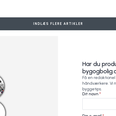
ing og glasering?
 - garanti for kvalitet i arbejdet
oncept Roof
Danmarks bedste garanti
Tagproffernes Smiley-ordning
Komproment ApS
Komproment ApS
INDLÆS FLERE ARTIKLER
Har du produ
bygogbolig.
Få en redaktionel
håndværkere. Vi 
byggetips.
Dit navn
*
Din e-mail
*