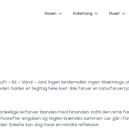
Haven
Indretning
Huset
ft – Ild – Vand – Jord. Ingen bindemidler, ingen tilsætnings-s
et, holder et tegltag hele livet. Alle farver er naturfarver/
forskellige lerfarver blandes med hinanden, indtil den rette 
vorefter engoben og teglen brændes sammen. Ler går i forb
r. Enkelte kan dog have en mindre refleksion.