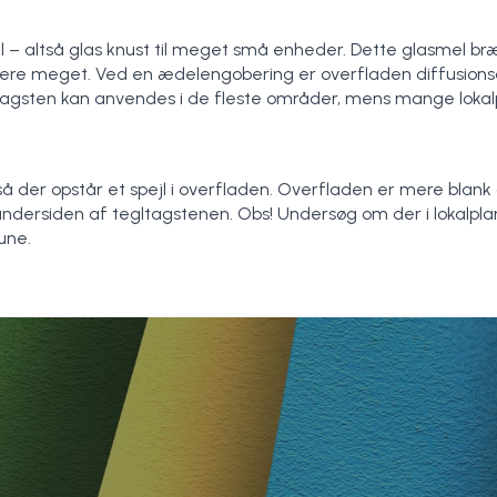
l – altså glas knust til meget små enheder. Dette glasmel 
ere meget. Ved en ædelengobering er overfladen diffusionsåb
gsten kan anvendes i de fleste områder, mens mange lokalplan
 så der opstår et spejl i overfladen. Overfladen er mere bl
undersiden af tegltagstenen. Obs! Undersøg om der i lokalplan
une.