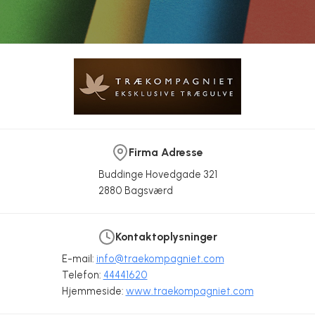
Firma Adresse
Buddinge Hovedgade 321
2880 Bagsværd
Kontaktoplysninger
E-mail:
info@traekompagniet.com
Telefon:
44441620
Trækompagniet er specialist i trægulve
Massive plankegulve
Om trækompagniet
Gulve der stiler højt!
Hjemmeside:
www.traekompagniet.com
Trækompagniet ApS
Trækompagniet ApS
Trækompagniet ApS
Trækompagniet ApS