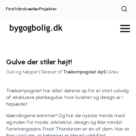
Find håndværker
Projekter
Gulve der stiler højt!
Gulv og tæpper | Skrevet af
Trækompagniet ApS
| Arkiv
Trækompagniet har slået dørene op for et stort udvalg
af eksklusive plankegulve, hvor kvalitet og design er i
højsædet.
Islændingene kommer! Og har de nyeste trends med
sig inden for mode, arkitektur, design og ikke mindst
forretningssans. Frosti Thordarson er én af dem. Han er
ikke i tvivl om, at køkkenet er blevet udskiftet