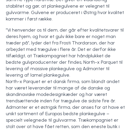
stabilitet og gør, at plankegulvene er velegnet til
gulvvarme. Gulvene er produceret i Østrig hvor kvalitet
kommer i først række.
”Vi henvender os til dem, der går efter kvalitetsvarer til
deres hjem, og hvor et gulv ikke bare er noget man
træder på”, lyder det fra Frosti Thordarson, der har
arbejdet med trægulve i flere år. Det er derfor ikke
tilfældigt, at Trækompagniet har håndplukket de
bedste gulvproducenter der findes, North-x Parquet til
levering af massive plankegulve og Admonter til
levering af lamel plankegulve.
North-x Parquet er et dansk firma, som blandt andet
har været leverandør til mange af de danske og
skandinaviske modedesignkæder og har været
trendsættende inden for trægulve de sidste fire år.
Admonter er et østrigsk firma, der anses for at have et
unikt sortiment af Europas bedste plankegulve –
specielt velegnede til gulvvarme. Trækompagniet er
stolt over at have fået retten, som den eneste butik i