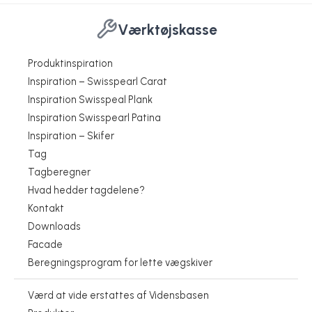
Værktøjskasse
Produktinspiration
Inspiration – Swisspearl Carat
Inspiration Swisspeal Plank
Inspiration Swisspearl Patina
Inspiration – Skifer
Tag
Tagberegner
Hvad hedder tagdelene?
Kontakt
Downloads
Facade
Beregningsprogram for lette vægskiver
Værd at vide erstattes af Vidensbasen
Fornuftig fornyelse
Parcelhus blev vendt på hovedet
Swisspearl Partner - Få styr på produkterne
Fra bungalow til boligdrøm
Fra dårlig stand til dejlig familiebolig