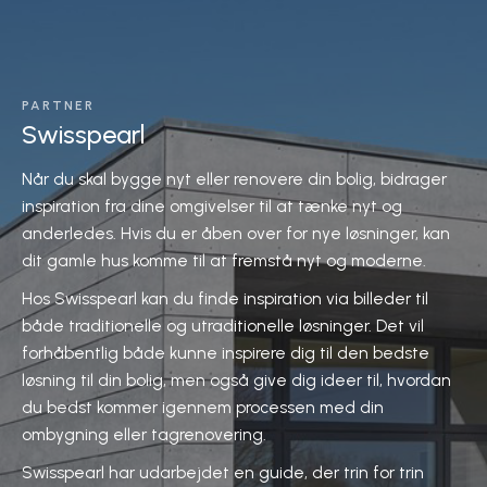
PARTNER
Swisspearl
Når du skal bygge nyt eller renovere din bolig, bidrager
inspiration fra dine omgivelser til at tænke nyt og
anderledes. Hvis du er åben over for nye løsninger, kan
dit gamle hus komme til at fremstå nyt og moderne.
Hos Swisspearl kan du finde inspiration via billeder til
både traditionelle og utraditionelle løsninger. Det vil
forhåbentlig både kunne inspirere dig til den bedste
løsning til din bolig, men også give dig ideer til, hvordan
du bedst kommer igennem processen med din
ombygning eller tagrenovering.
Swisspearl har udarbejdet en guide, der trin for trin