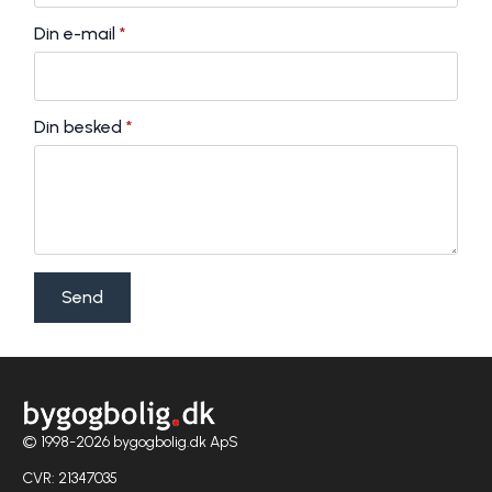
Din e-mail
*
Din besked
*
Send
© 1998-2026 bygogbolig.dk ApS
CVR: 21347035