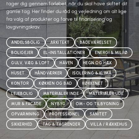
tager dig gennem forløbet, når du skal have skiftet dit
gamle tag. Her finder du råd og vejledning om alt lige
fra valg af produkter og farve til finansiering og
lovgivningskrav.
ANDELSBOLIG
ARKITEKT
BADEVÆRELSET
BOLIGEJER
EL-INSTALLATIONER
ENERGI & MILJØ
GULV, VÆG & LOFT
HAVEN
HEGN OG HÆK
HUSET
HÅNDVÆRKER
ISOLERING & KLIMA
KONTOR
KØKKEN OG BAD
KØKKENET
LEJEBOLIG
MATERIALER INDE
MATERIALER UDE
MUR & FACADE
NYBYG
OM- OG TILBYGNING
OPVARMNING
PROFESSIONEL
SANITET
SIKKERHED
TAG & TAGRENDER
VILLA / RÆKKEHUS