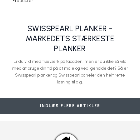
Produkter
Swisspearl
Swisspearl
Swisspearl
Swisspearl
Swisspearl
SWISSPEARL PLANKER -
MARKEDETS STÆRKESTE
PLANKER
Er du vild med træværk på facaden, men er du ikke så vild
med at bruge din tid på at male og vedligeholde det? Så er
Swisspearl planker og Swisspearl paneler den helt rette
løsning til dig.
Smuk renovering af klassisk typehus
Cembrit investerer trecifret millionbeløb i ny facadeproduktion
Boligmangel truer populære byområder
5 tjek før vinteren bider sig fast
Kæmpeordre - 6.500 m2 Cembrit B7
Swisspearl
Swisspearl
Swisspearl
Swisspearl
Swisspearl
INDLÆS FLERE ARTIKLER