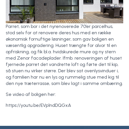
Parret, som bor i det nyrenoverede 70’er parcelhus,
stod selv for at renovere deres hus med en række
økonomisk fornuftige løsninger, som gav boligen en
væsentlig opgradering. Huset trængte for alvor til en
opfriskning, og fik bl.a. hvidskurede mure og ny stern
med Zenor facadeplader. Ifmb. renoveringen af huset
fjernede parret det vandrette loft og førte det til kip,
så stuen nu virker større. Der blev sat ovenlysvinduer i,
og familien har nu en lys og rummelig stue med kig til
den nye træterrasse, som blev lagt i samme ombæring.
Se video af boligen her:
https://youtu.be/EVp1ndDQGxA