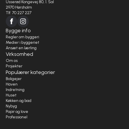
Usserød Kongevej 80, 1. Sal
2970 Hørsholm
Tlf. 70 227 227
Bygge info
Regler om byggeri
Medier i byggeriet
Ansæt en lærling
Virksomhed
Om os
Projekter
Populærer kategorier
Boligejer
Haven
Indretning
Huset
Køkken og bad
Nybyg
Papir og love
Professionel