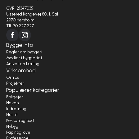
CVR: 21347035
Usserød Kongevej 80, 1. Sal
2970 Hørsholm
Tlf. 70 227 227
Bygge info
Regler om byggeri
Medier i byggeriet
Ansæt en lærling
Virksomhed
Om os
Projekter
Populærer kategorier
Boligejer
Haven
Indretning
Huset
Køkken og bad
Nybyg
Papir og love
Professionel