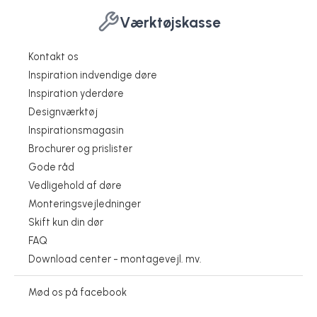
Værktøjskasse
Kontakt os
Inspiration indvendige døre
Inspiration yderdøre
Designværktøj
Inspirationsmagasin
Brochurer og prislister
Gode råd
Vedligehold af døre
Monteringsvejledninger
Skift kun din dør
FAQ
Download center - montagevejl. mv.
Døre i specialmål bliver standardvare
Danskerne reagerer på indbrudsbølgen i ferien
Danskerne reagerer på indbrudsbølgen i ferien
Håndværkeren søger viden hos producenten
Danskerne vil have hele dørløsninger
Mød os på facebook
Jeld-Wen A/S
Jeld-Wen A/S
Jeld-Wen A/S
Jeld-Wen A/S
Jeld-Wen A/S