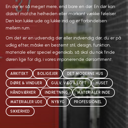
En dør er så meget mere, end bare en dør. En dør kan
diskret matche helheden eller markant vække følelser.
Den kan lukke ude og lukke ind og er forbindelsen
mellem rum.
Om det er en udvendig dør eller indvendig dør, du er på
udkig efter, måske en bestemt stil, design, funktion,
materiale eller speciel egenskab, så skal du nok finde
døren lige for dig, i vores imponerende dørsortiment.
ARKITEKT
BOLIGEJER
DET MODERNE HUS
DØRE & VINDUER
GULV, VÆG & LOFT
HUSET
HÅNDVÆRKER
INDRETNING
MATERIALER INDE
MATERIALER UDE
NYBYG
PROFESSIONEL
SIKKERHED