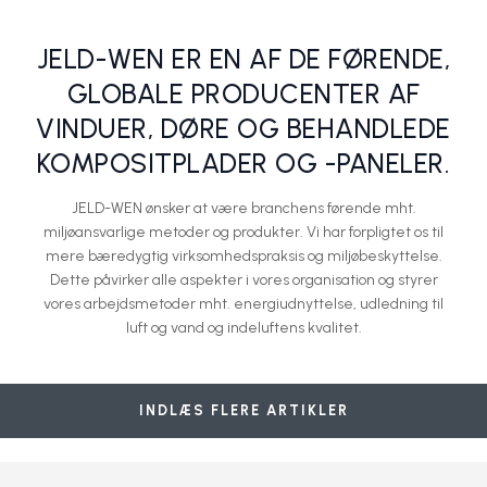
JELD-WEN ER EN AF DE FØRENDE,
GLOBALE PRODUCENTER AF
VINDUER, DØRE OG BEHANDLEDE
KOMPOSITPLADER OG -PANELER.
JELD-WEN ønsker at være branchens førende mht.
miljøansvarlige metoder og produkter. Vi har forpligtet os til
mere bæredygtig virksomhedspraksis og miljøbeskyttelse.
Dette påvirker alle aspekter i vores organisation og styrer
vores arbejdsmetoder mht. energiudnyttelse, udledning til
luft og vand og indeluftens kvalitet.
Digitalt designværktøj til indvendige døre
Sikkerhedsyderdøre lanceres som designdøre
Tryghed i hjemmet fås nu i lækkert design
Skydedøren får renæssance i danske hjem
Indvendige døre, der forestiller yderdøre
Jeld-Wen A/S
Jeld-Wen A/S
Jeld-Wen A/S
Jeld-Wen A/S
Jeld-Wen A/S
INDLÆS FLERE ARTIKLER