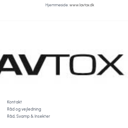
Boracol til bekæmpelse af
Effektivt desinficering af
Impel Bor-patroner
Hjemmeside:
www.lavtox.dk
insekter
skimmel
Boracol special
imprægnering
Lavtox
Lavtox
Lavtox
Lavtox
Kontakt
Råd og vejledning
Råd, Svamp & Insekter
Råd, Svamp & Insekter