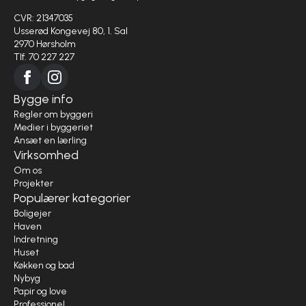
CVR: 21347035
Usserød Kongevej 80, 1. Sal
2970 Hørsholm
Tlf. 70 227 227
Bygge info
Regler om byggeri
Medier i byggeriet
Ansæt en lærling
Virksomhed
Om os
Projekter
Populærer kategorier
Boligejer
Haven
Indretning
Huset
Køkken og bad
Nybyg
Papir og love
Professionel