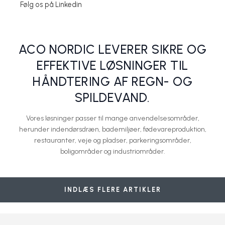
Skridsikker rist med mikrogrib
ACO VARIO Skraberist
Afvanding af ramper og parkeringshuse
ACO Nedsivningsbrønd
ACO vandhanebrønd
Følg os på Linkedin
Aco Nordic A/S
Aco Nordic A/S
Aco Nordic A/S
Aco Nordic A/S
Aco Nordic A/S
ACO NORDIC LEVERER SIKRE OG
EFFEKTIVE LØSNINGER TIL
HÅNDTERING AF REGN- OG
SPILDEVAND.
Vores løsninger passer til mange anvendelsesområder,
herunder indendørsdræn, bademiljøer, fødevareproduktion,
restauranter, veje og pladser, parkeringsområder,
boligområder og industriområder.
Linjedræn - ACO SELF Hexaline 2.0
Lækker spa-stemning i badeværelset
Afløb til flade tage og grønne tage
Græsarmering til ubefæstede arealer
Undgå vandskader
Aco Nordic A/S
Aco Nordic A/S
Aco Nordic A/S
Aco Nordic A/S
Aco Nordic A/S
INDLÆS FLERE ARTIKLER