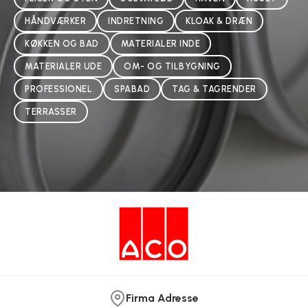
HÅNDVÆRKER
INDRETNING
KLOAK & DRÆN
KØKKEN OG BAD
MATERIALER INDE
MATERIALER UDE
OM- OG TILBYGNING
PROFESSIONEL
SPABAD
TAG & TAGRENDER
TERRASSER
Firma Adresse