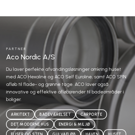
PARTNER
Aco Nordic A/S
Du laver perfekte afvandingsløsninger omkring huset
med ACO Hexaline og ACO Self Euroline, samt ACO SPIN
afløb til flade- og grønne tage. ACO laver også
innovative og effektive afløbsrender til badeområder i
boliger.
ARKITEKT
BADEVÆRELSET
CARPORTE
DET MODERNE HUS
ENERGI & MILJØ
FLISER OG STEN
GULVAFLØB
HAVEN
HUSET