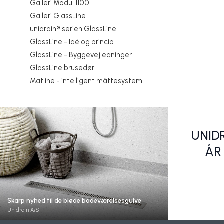
Galleri Modul 1100
Galleri GlassLine
unidrain® serien GlassLine
GlassLine - Idé og princip
GlassLine - Byggevejledninger
GlassLine brusedør
Skab det fuldendte badeværelse med store fliser
Matline - intelligent måttesystem
og linjeafløb
Design dit helt 
Unidrain A/S
Unidrain A/S
UNID
ÅR
Skarp nyhed til de bløde badeværelsesgulve
Verdens sikreste linjeafløb
Stilrene luksus
Unidrain A/S
Unidrain A/S
Unidrain A/S