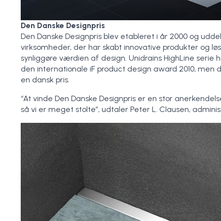
Den Danske Designpris
Den Danske Designpris blev etableret i år 2000 og uddele
virksomheder, der har skabt innovative produkter og løsn
synliggøre værdien af design. Unidrains HighLine serie
den internationale iF product design award 2010, men
en dansk pris.
“At vinde Den Danske Designpris er en stor anerkendelse
så vi er meget stolte”, udtaler Peter L. Clausen, adminis