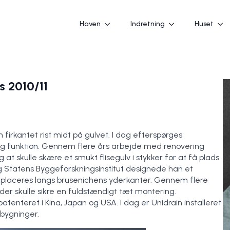
Haven
Indretning
Huset
s 2010/11
 firkantet rist midt på gulvet. I dag efterspørges
n og funktion. Gennem flere års arbejde med renovering
t skulle skære et smukt flisegulv i stykker for at få plads
og Statens Byggeforskningsinstitut designede han et
 placeres langs brusenichens yderkanter. Gennem flere
der skulle sikre en fuldstændigt tæt montering.
enteret i Kina, Japan og USA. I dag er Unidrain installeret
 bygninger.