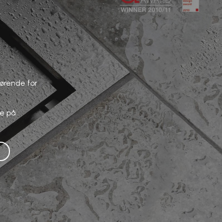
gørende for
de på