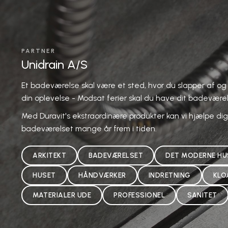
PARTNER
Unidrain A/S
Et badeværelse skal være et sted, hvor du slapper af og 
din oplevelse - Modsat ferier skal du have dit badevære
Med Duravit's ekstraordinære produkter kan vi hjælpe dig
badeværelset mange år frem i tiden.
ARKITEKT
BADEVÆRELSET
DET MODERNE HU
HUSET
HÅNDVÆRKER
INDRETNING
KLO
MATERIALER UDE
PROFESSIONEL
SANITET