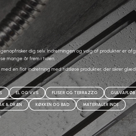
genopfrisker dig selv. Indretningen og valg af produkter er af
lse mange år frem i tiden.
 med en flot indretning med tidsløse produkter, der sikrer glæ
S
EL OG VVS
FLISER OG TERRAZZO
GULVAFLØB
AK & DRÆN
KØKKEN OG BAD
MATERIALER INDE