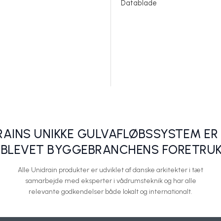
Datablade
unikke afløb
Gør din hverdag nemmere med Un
Unidrain A/S
RAINS UNIKKE GULVAFLØBSSYSTEM ER 
 BLEVET BYGGEBRANCHENS FORETRUK
Alle Unidrain produkter er udviklet af danske arkitekter i tæt
samarbejde med eksperter i vådrumsteknik og har alle
relevante godkendelser både lokalt og internationalt.
boliger med styr på sikkerheden
Fuld frihed med fritliggende afløb
Unidrain A/S