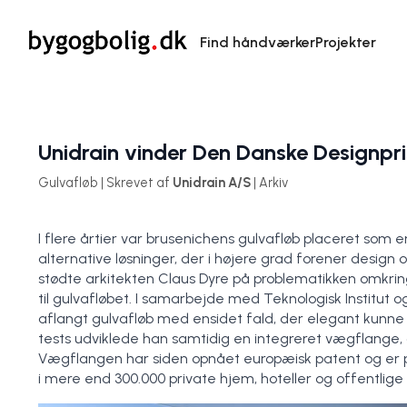
Find håndværker
Projekter
Unidrain vinder Den Danske Designpri
Gulvafløb | Skrevet af
Unidrain A/S
| Arkiv
I flere årtier var brusenichens gulvafløb placeret som en
alternative løsninger, der i højere grad forener desig
stødte arkitekten Claus Dyre på problematikken omkring a
til gulvafløbet. I samarbejde med Teknologisk Institut 
aflangt gulvafløb med ensidet fald, der elegant kunne
tests udviklede han samtidig en integreret vægflange, 
Vægflangen har siden opnået europæisk patent og er pat
i mere end 300.000 private hjem, hoteller og offentlige