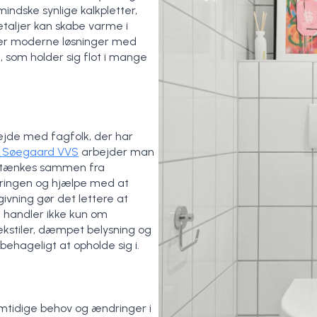
indske synlige kalkpletter,
etaljer kan skabe varme i
er moderne løsninger med
, som holder sig flot i mange
ejde med fagfolk, der har
. Søegaard VVS
arbejder man
et tænkes sammen fra
eringen og hjælpe med at
ivning gør det lettere at
e handler ikke kun om
kstiler, dæmpet belysning og
ehageligt at opholde sig i.
mtidige behov og ændringer i