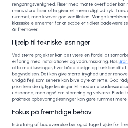
rengøringsvenlighed. Fliser med matte overflader kan m
mens store fliser ofte giver et mere roligt udtryk. Træd
rummet, men kræver god ventilation. Mange kombiner
klassiske elementer for at skabe et tidløst badeværelse
år fremover.
Hjælp til tekniske løsninger
Ved større projekter kan det være en fordel at samarb
erfaring med installationer og vådrumssikring. Hos
Brdr
ofte med løsninger, hvor både design og funktionalit
begyndelsen. Det kan give større tryghed under renov
undgå fejl, som senere kan blive dyre at rette. God rådg
prioritere de rigtige løsninger. Et moderne badeværels
udseende, men også om stemning og velvære. Bløde te
praktiske opbevaringsløsninger kan gøre rummet mere b
Fokus på fremtidige behov
Indretning af badeværelse bør også tage højde for fre