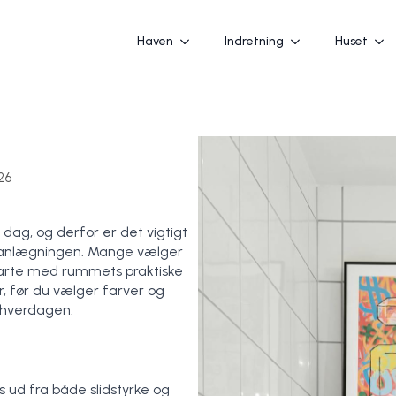
Haven
Indretning
Huset
026
ag, og derfor er det vigtigt
planlægningen. Mange vælger
starte med rummets praktiske
r, før du vælger farver og
i hverdagen.
 ud fra både slidstyrke og