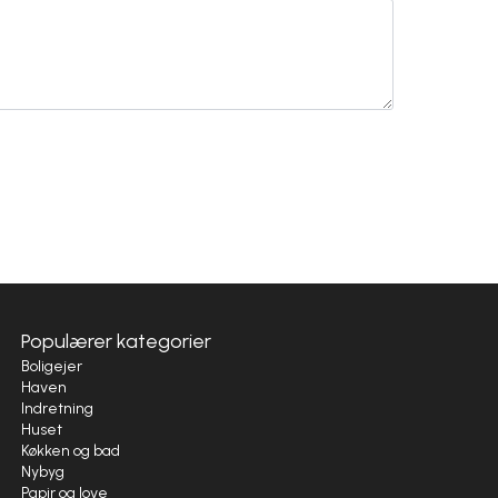
Populærer kategorier
Boligejer
Haven
Indretning
Huset
Køkken og bad
Nybyg
Papir og love