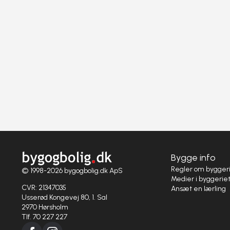
Bygge info
Regler om bygger
© 1998-2026 bygogbolig.dk ApS
Medier i byggerie
CVR: 21347035
Ansæt en lærling
Usserød Kongevej 80, 1. Sal
2970 Hørsholm
Tlf. 70 227 227