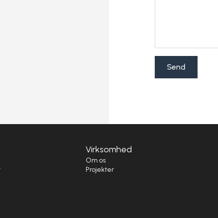
Send
Virksomhed
i
Om os
t
Projekter