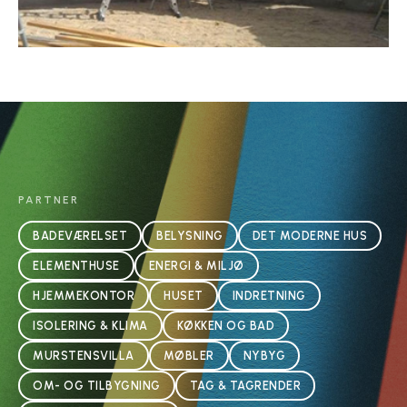
PARTNER
BADEVÆRELSET
BELYSNING
DET MODERNE HUS
ELEMENTHUSE
ENERGI & MILJØ
HJEMMEKONTOR
HUSET
INDRETNING
ISOLERING & KLIMA
KØKKEN OG BAD
MURSTENSVILLA
MØBLER
NYBYG
OM- OG TILBYGNING
TAG & TAGRENDER