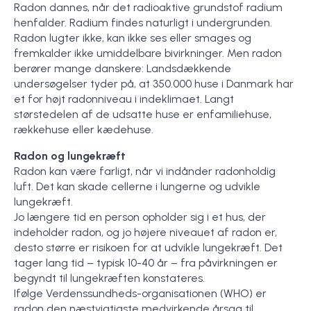
Radon dannes, når det radioaktive grundstof radium
henfalder. Radium findes naturligt i undergrunden.
Radon lugter ikke, kan ikke ses eller smages og
fremkalder ikke umiddelbare bivirkninger. Men radon
berører mange danskere: Landsdækkende
undersøgelser tyder på, at 350.000 huse i Danmark har
et for højt radonniveau i indeklimaet. Langt
størstedelen af de udsatte huse er enfamiliehuse,
rækkehuse eller kædehuse.
Radon og lungekræft
Radon kan være farligt, når vi indånder radonholdig
luft. Det kan skade cellerne i lungerne og udvikle
lungekræft.
Jo længere tid en person opholder sig i et hus, der
indeholder radon, og jo højere niveauet af radon er,
desto større er risikoen for at udvikle lungekræft. Det
tager lang tid – typisk 10-40 år – fra påvirkningen er
begyndt til lungekræften konstateres.
Ifølge Verdenssundheds-organisationen (WHO) er
radon den næstvigtigste medvirkende årsag til