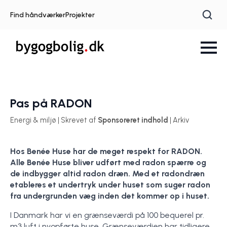
Find håndværker
Projekter
Pas på RADON
Energi & miljø | Skrevet af
Sponsoreret indhold
| Arkiv
Hos Benée Huse har de meget respekt for RADON.
Alle Benée Huse bliver udført med radon spærre og
de indbygger altid radon dræn. Med et radondræn
etableres et undertryk under huset som suger radon
fra undergrunden væg inden det kommer op i huset.
I Danmark har vi en grænseværdi på 100 bequerel pr.
m3 luft i nyopførte huse. Grænseværdien har tidligere