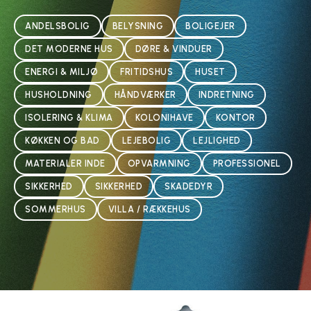
ANDELSBOLIG
BELYSNING
BOLIGEJER
DET MODERNE HUS
DØRE & VINDUER
ENERGI & MILJØ
FRITIDSHUS
HUSET
HUSHOLDNING
HÅNDVÆRKER
INDRETNING
ISOLERING & KLIMA
KOLONIHAVE
KONTOR
KØKKEN OG BAD
LEJEBOLIG
LEJLIGHED
MATERIALER INDE
OPVARMNING
PROFESSIONEL
SIKKERHED
SIKKERHED
SKADEDYR
SOMMERHUS
VILLA / RÆKKEHUS