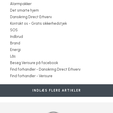
Alarmpakker
Det smarte hjem
Dansikring Direct Erhverv
Kontakt os - Gratis sikkerhedstjek
SOS
Indbrud
Brand
Energi
Lås
Besøg Verisure på facebook
Find forhandler - Dansikring Direct Erhverv
Tyverialarm med kameradetektor for hurtig verifikation af
Verisure Pro til erhverv
Verisure klimadetektor
Nyhed! Musedetektor
Verisure vanddetektor
Verisure Night Control
Personlig sikkerhed på arbejdspladsen
alarmårsag
Hjælpen er kun ét klik væk
Slå alarmen fra, når du låser døren op!
Fjernstyr dit Panasonic klimaanlæg med Verisure app
Find forhandler - Verisure
Verisure
Verisure
Verisure
Verisure
Verisure
Verisure
Verisure
Verisure
Verisure
Verisure
INDLÆS FLERE ARTIKLER