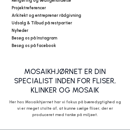
Rengøring og vedligeholdelse
Projektreferencer
Arkitekt og entreprenør rådgivning
Udsalg & Tilbud på restpartier
Nyheder
Besøg os på Instagram
Bakteriebekæmpende fliser: Mosaikhjørnet bliver Danmarks første
forhandler af patentbeskyttet belægning
Smukke og eventyrlige fliser til væggen
Fliser med spejleffekt skaber plads og pariserstemning
Til Italien med fingeren på flise-pulsen
Marrokanske fliser - på den go'e vedligeholdelsesfrie måde!
Besøg os på facebook
Mosaikhjørnet A/S
Mosaikhjørnet A/S
Mosaikhjørnet A/S
Mosaikhjørnet A/S
Mosaikhjørnet A/S
MOSAIKHJØRNET ER DIN
SPECIALIST INDEN FOR FLISER,
KLINKER OG MOSAIK
Her hos Mosaikhjørnet har vi fokus på bæredygtighed og
vi er meget stolte af, at kunne sælge fliser, der er
produceret med tanke på miljøet.
Junkie Stickers
Flise med kobberprægede finish
Vær kreativ og lav spændende løsninger
Skab spænding med genbrugstræ
Få naturen med indenfor
Mosaikhjørnet A/S
Mosaikhjørnet A/S
Mosaikhjørnet A/S
Mosaikhjørnet A/S
Mosaikhjørnet A/S