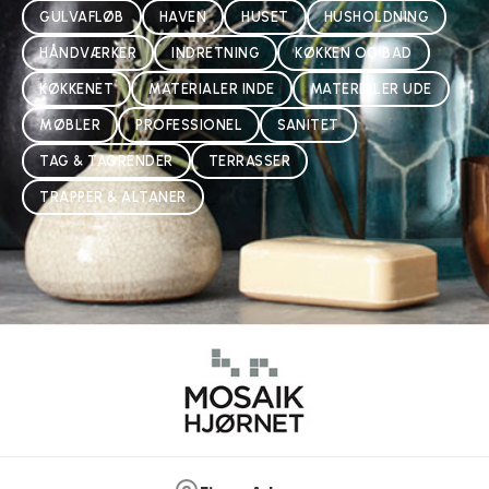
GULVAFLØB
HAVEN
HUSET
HUSHOLDNING
HÅNDVÆRKER
INDRETNING
KØKKEN OG BAD
KØKKENET
MATERIALER INDE
MATERIALER UDE
MØBLER
PROFESSIONEL
SANITET
TAG & TAGRENDER
TERRASSER
TRAPPER & ALTANER