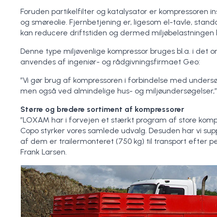
Foruden partikelfilter og katalysator er kompressoren ins
og smøreolie. Fjernbetjening er, ligesom el-tavle, sta
kan reducere driftstiden og dermed miljøbelastningen 
Denne type miljøvenlige kompressor bruges bl.a. i det
anvendes af ingeniør- og rådgivningsfirmaet Geo:
”Vi gør brug af kompressoren i forbindelse med undersø
men også ved almindelige hus- og miljøundersøgelser,” s
Større og bredere sortiment af kompressorer
”LOXAM har i forvejen et stærkt program af store komp
Copo styrker vores samlede udvalg. Desuden har vi sup
af dem er trailermonteret (750 kg) til transport efter pe
Frank Larsen.