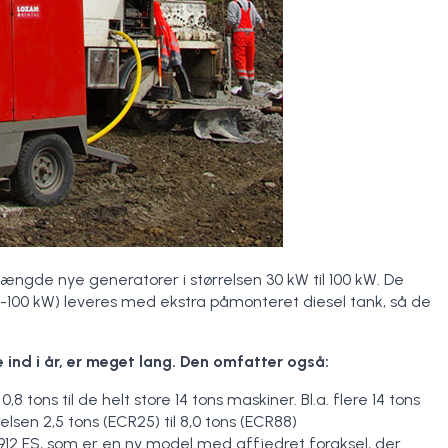
gde nye generatorer i størrelsen 30 kW til 100 kW. De
60-100 kW) leveres med ekstra påmonteret diesel tank, så de
ind i år, er meget lang. Den omfatter også:
 tons til de helt store 14 tons maskiner. Bl.a. flere 14 tons
en 2,5 tons (ECR25) til 8,0 tons (ECR88)
912 ES, som er en ny model med affjedret foraksel, der