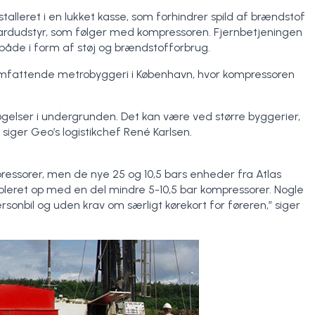
talleret i en lukket kasse, som forhindrer spild af brændstof
ndardudstyr, som følger med kompressoren. Fjernbetjeningen
både i form af støj og brændstofforbrug.
 omfattende metrobyggeri i København, hvor kompressoren
gelser i undergrunden. Det kan være ved større byggerier,
iger Geo’s logistikchef René Karlsen.
ressorer, men de nye 25 og 10,5 bars enheder fra Atlas
pleret op med en del mindre 5-10,5 bar kompressorer. Nogle
rsonbil og uden krav om særligt kørekort for føreren,” siger