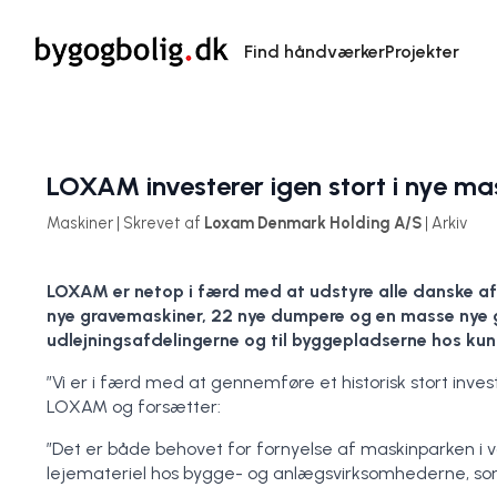
Find håndværker
Projekter
LOXAM investerer igen stort i nye ma
Maskiner | Skrevet af
Loxam Denmark Holding A/S
| Arkiv
LOXAM er netop i færd med at udstyre alle danske afd
nye gravemaskiner, 22 nye dumpere og en masse nye ge
udlejningsafdelingerne og til byggepladserne hos ku
”Vi er i færd med at gennemføre et historisk stort inves
LOXAM og forsætter:
”Det er både behovet for fornyelse af maskinparken i v
lejemateriel hos bygge- og anlægsvirksomhederne, som 