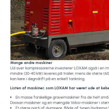
Mange andre maskiner
Ud over kompressorerne investerer LOXAM også i en mæn
mindre (30-40 kW) leveres på trailer, mens de større (
kan køre i døgndrift på en enkelt tankning.
Listen af maskiner, som LOXAM har været ude at købe 
En masse forskellige gravemaskiner fra de helt små 0,8
Doosan maskiner og en mængde Volvo-maskiner i størrels
Et større parti af dumpere. Både af typen Hydrema 