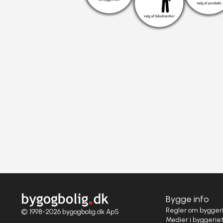
Bygge info
Regler om bygger
© 1998-2026 bygogbolig.dk ApS
Medier i byggerie