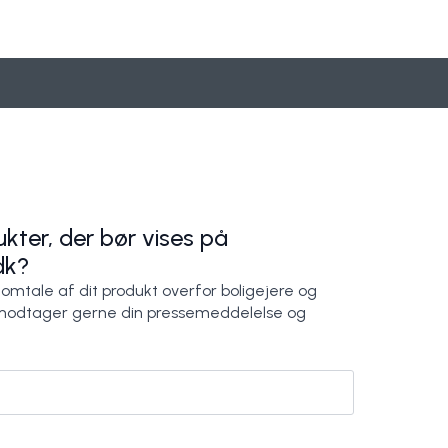
estjyske
LOXAM har hele ”pakken” - samarbejde med Arkil
Anlæg
Nyt om navne fra LOXAM
Loxam Denmark Holding A/S
Loxam Denmark Holding A/S
kter, der bør vises på
dk?
 omtale af dit produkt overfor boligejere og
modtager gerne din pressemeddelelse og