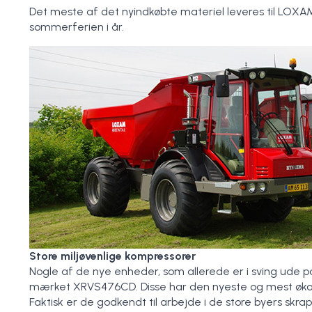
Det meste af det nyindkøbte materiel leveres til LOXAM’
sommerferien i år.
Store miljøvenlige kompressorer
Nogle af de nye enheder, som allerede er i sving ude p
mærket XRVS476CD. Disse har den nyeste og mest økono
Faktisk er de godkendt til arbejde i de store byers skra