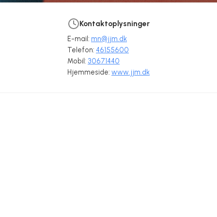
Kontaktoplysninger
E-mail:
mn@jjm.dk
Telefon:
46155600
Mobil:
30671440
Hjemmeside:
www.jjm.dk