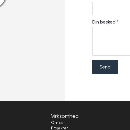
Din besked
*
Send
Virksomhed
i
Om os
t
Projekter