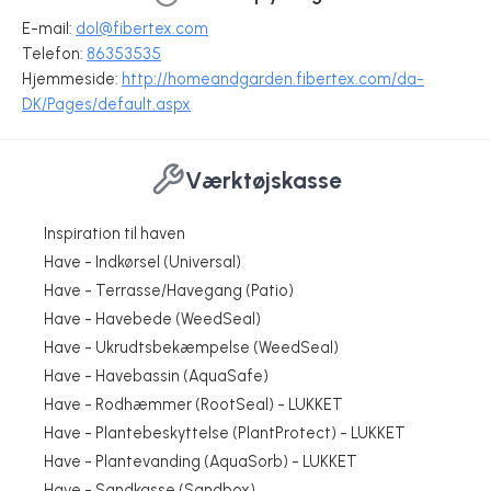
E-mail:
dol@fibertex.com
Telefon:
86353535
Hjemmeside:
http://homeandgarden.fibertex.com/da-
DK/Pages/default.aspx
Værktøjskasse
Inspiration til haven
Have - Indkørsel (Universal)
Have - Terrasse/Havegang (Patio)
Have - Havebede (WeedSeal)
Have - Ukrudtsbekæmpelse (WeedSeal)
Have - Havebassin (AquaSafe)
Have - Rodhæmmer (RootSeal) - LUKKET
Have - Plantebeskyttelse (PlantProtect) - LUKKET
Have - Plantevanding (AquaSorb) - LUKKET
Have - Sandkasse (Sandbox)