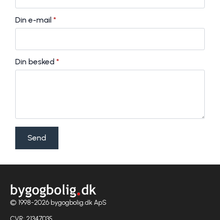
Din e-mail
*
Din besked
*
Send
© 1998-2026 bygogbolig.dk ApS
CVR: 21347035