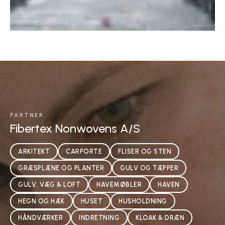
PARTNER
Fibertex Nonwovens A/S
ARKITEKT
CARPORTE
FLISER OG STEN
GRÆSPLÆNE OG PLANTER
GULV OG TÆPPER
GULV, VÆG & LOFT
HAVEMØBLER
HAVEN
HEGN OG HÆK
HUSET
HUSHOLDNING
HÅNDVÆRKER
INDRETNING
KLOAK & DRÆN