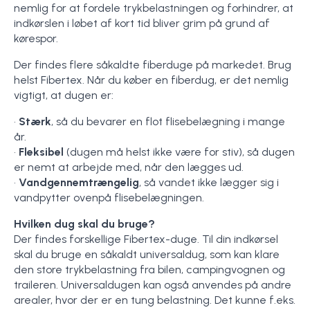
nemlig for at fordele trykbelastningen og forhindrer, at
indkørslen i løbet af kort tid bliver grim på grund af
kørespor.
Der findes flere såkaldte fiberduge på markedet. Brug
helst Fibertex. Når du køber en fiberdug, er det nemlig
vigtigt, at dugen er:
•
Stærk
, så du bevarer en flot flisebelægning i mange
år.
•
Fleksibel
(dugen må helst ikke være for stiv), så dugen
er nemt at arbejde med, når den lægges ud.
•
Vandgennemtrængelig
, så vandet ikke lægger sig i
vandpytter ovenpå flisebelægningen.
Hvilken dug skal du bruge?
Der findes forskellige Fibertex-duge. Til din indkørsel
skal du bruge en såkaldt universaldug, som kan klare
den store trykbelastning fra bilen, campingvognen og
traileren. Universaldugen kan også anvendes på andre
arealer, hvor der er en tung belastning. Det kunne f.eks.