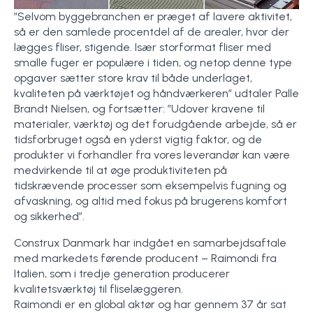
”Selvom byggebranchen er præget af lavere aktivitet,
så er den samlede procentdel af de arealer, hvor der
lægges fliser, stigende. Især storformat fliser med
smalle fuger er populære i tiden, og netop denne type
opgaver sætter store krav til både underlaget,
kvaliteten på værktøjet og håndværkeren” udtaler Palle
Brandt Nielsen, og fortsætter: ”Udover kravene til
materialer, værktøj og det forudgående arbejde, så er
tidsforbruget også en yderst vigtig faktor, og de
produkter vi forhandler fra vores leverandør kan være
medvirkende til at øge produktiviteten på
tidskrævende processer som eksempelvis fugning og
afvaskning, og altid med fokus på brugerens komfort
og sikkerhed”.
Construx Danmark har indgået en samarbejdsaftale
med markedets førende producent – Raimondi fra
Italien, som i tredje generation producerer
kvalitetsværktøj til fliselæggeren.
Raimondi er en global aktør og har gennem 37 år sat