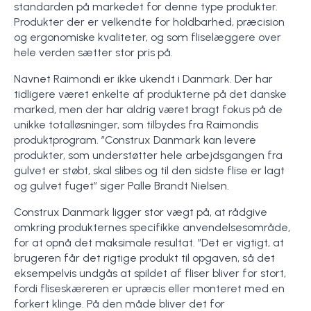
standarden på markedet for denne type produkter.
Produkter der er velkendte for holdbarhed, præcision
og ergonomiske kvaliteter, og som fliselæggere over
hele verden sætter stor pris på.
Navnet Raimondi er ikke ukendt i Danmark. Der har
tidligere været enkelte af produkterne på det danske
marked, men der har aldrig været bragt fokus på de
unikke totalløsninger, som tilbydes fra Raimondis
produktprogram. ”Construx Danmark kan levere
produkter, som understøtter hele arbejdsgangen fra
gulvet er støbt, skal slibes og til den sidste flise er lagt
og gulvet fuget” siger Palle Brandt Nielsen.
Construx Danmark ligger stor vægt på, at rådgive
omkring produkternes specifikke anvendelsesområde,
for at opnå det maksimale resultat. ”Det er vigtigt, at
brugeren får det rigtige produkt til opgaven, så det
eksempelvis undgås at spildet af fliser bliver for stort,
fordi fliseskæreren er upræcis eller monteret med en
forkert klinge. På den måde bliver det for