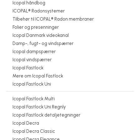
Icopal håndbog
ICOPAL® Radonsystemer
Tilbehør til ICOPAL® Radon membraner
Folier og presenninger
Icopal Danmark videokanal
Damp-, fugt- og vindspærrer
Icopal dampspærrer
Icopal vindspærrer
Icopal Fastlock
Mere om Icopal Fastlock
Icopal Fastlock Uni
Icopal Fastlock Multi
Icopal Fastlock Uni Regnly
Icopal Fastlock detaljetegninger
Icopal Decra
Icopal Decra Classic
Icopal Decra Elegance