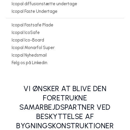
Icopal diffusionstætte undertage
Icopal Faste Undertage
Icopal Fastsafe Plade
Icopal IcoSafe
Icopal Ico-Board
Icopal Monarfol Super
Icopal Nyhedsmail
TAGBRANCHEN HAR FÅET NY SPILLER BYGGET PÅ DE STÆRKESTE
TO STÆRKE GØR DET SELV-TAGPAPLØSNINGER FRA ICOPAL:
BRANDS
Icopal vil reducere antallet af byggeskader, der omhandler tag
TOPSAFE OG SELVKLÆBER
Vindspærrer til taget
Sådan får du Icopal glasrækværk
Følg os på Linkedin
BMI Danmark (Icopal/Monier)
BMI Danmark (Icopal/Monier)
BMI Danmark (Icopal/Monier)
BMI Danmark (Icopal/Monier)
BMI Danmark (Icopal/Monier)
VI ØNSKER AT BLIVE DEN
FORETRUKNE
SAMARBEJDSPARTNER VED
BESKYTTELSE AF
BYGNINGSKONSTRUKTIONER