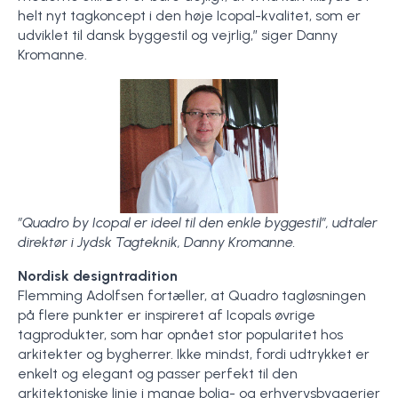
helt nyt tagkoncept i den høje Icopal-kvalitet, som er
udviklet til dansk byggestil og vejrlig,” siger Danny
Kromanne.
”Quadro by Icopal er ideel til den enkle byggestil”, udtaler
direktør i Jydsk Tagteknik, Danny Kromanne.
Nordisk designtradition
Flemming Adolfsen fortæller, at Quadro tagløsningen
på flere punkter er inspireret af Icopals øvrige
tagprodukter, som har opnået stor popularitet hos
arkitekter og bygherrer. Ikke mindst, fordi udtrykket er
enkelt og elegant og passer perfekt til den
arkitektoniske linje i mange bolig- og erhvervsbyggerier