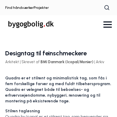
Find håndværker
Projekter
Designtag til feinschmeckere
Arkitekt | Skrevet af
BMI Danmark (Icopal/Monier)
| Arkiv
Quadro er et stilrent og minimalistisk tag, som fås i
fem forskellige farver og med fuldt tilbehørsprogram.
Quadro er velegnet både til beboelses- og
erhvervsejendomme, nybyggeri, renovering og til
montering på eksisterende tage.
Stilren tagløsning
Quadro by Icopal er et stilrent tag, som henvender sig