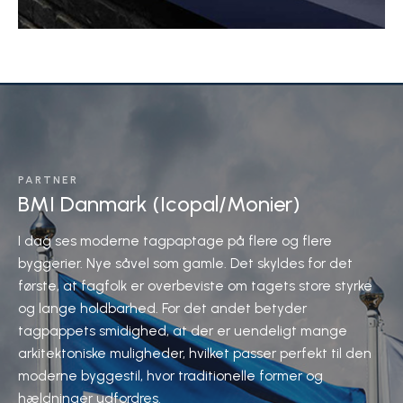
PARTNER
BMI Danmark (Icopal/Monier)
I dag ses moderne tagpaptage på flere og flere
byggerier. Nye såvel som gamle. Det skyldes for det
første, at fagfolk er overbeviste om tagets store styrke
og lange holdbarhed. For det andet betyder
tagpappets smidighed, at der er uendeligt mange
arkitektoniske muligheder, hvilket passer perfekt til den
moderne byggestil, hvor traditionelle former og
hældninger udfordres.