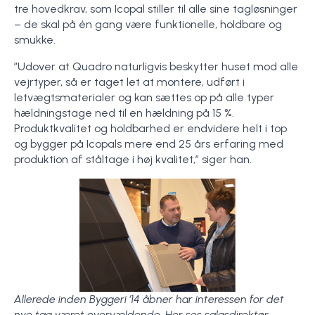
tre hovedkrav, som Icopal stiller til alle sine tagløsninger
– de skal på én gang være funktionelle, holdbare og
smukke.
”Udover at Quadro naturligvis beskytter huset mod alle
vejrtyper, så er taget let at montere, udført i
letvægtsmaterialer og kan sættes op på alle typer
hældningstage ned til en hældning på 15 %.
Produktkvalitet og holdbarhed er endvidere helt i top
og bygger på Icopals mere end 25 års erfaring med
produktion af ståltage i høj kvalitet,” siger han.
Allerede inden Byggeri ’14 åbner har interessen for det
nye tag været overvældende. Her ses salgsdirektør