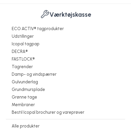
Værktøjskasse
ECO ACTIV® tagprodukter
Udstillinger
Icopal tagpap
DECRA®
FASTLOCK®
Tagrender
Damp- og vindspærrer
Gulvunderlag
Grundmursplade
Grønne tage
Membraner
Bestil Icopal brochurer og vareprøver
Alle produkter