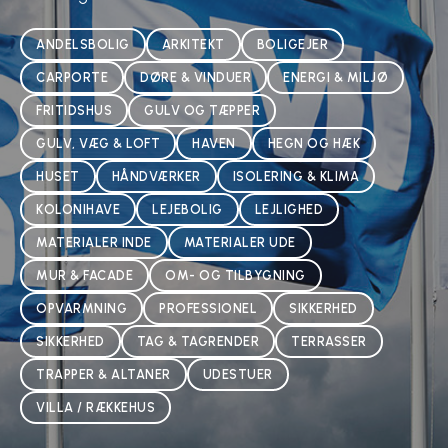
ANDELSBOLIG
ARKITEKT
BOLIGEJER
CARPORTE
DØRE & VINDUER
ENERGI & MILJØ
FRITIDSHUS
GULV OG TÆPPER
GULV, VÆG & LOFT
HAVEN
HEGN OG HÆK
HUSET
HÅNDVÆRKER
ISOLERING & KLIMA
KOLONIHAVE
LEJEBOLIG
LEJLIGHED
MATERIALER INDE
MATERIALER UDE
MUR & FACADE
OM- OG TILBYGNING
OPVARMNING
PROFESSIONEL
SIKKERHED
SIKKERHED
TAG & TAGRENDER
TERRASSER
TRAPPER & ALTANER
UDESTUER
VILLA / RÆKKEHUS