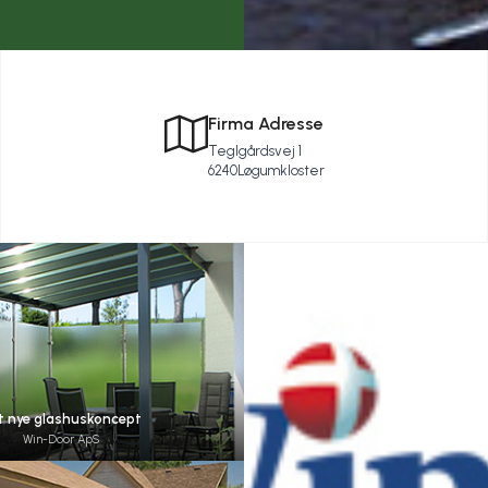
Firma Adresse
Teglgårdsvej 1
6240
Løgumkloster
t nye glashuskoncept
Win-Door ApS