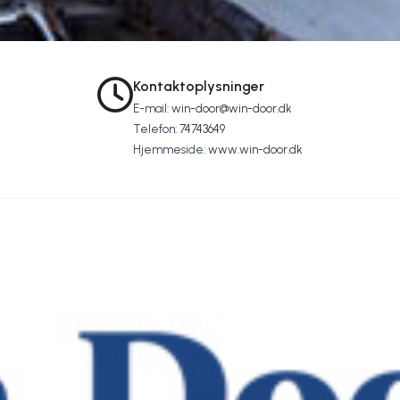
Kontaktoplysninger
E-mail:
win-door@win-door.dk
Telefon:
74743649
Hjemmeside:
www.win-door.dk