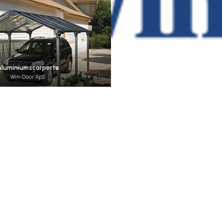
Aluminiumscarporte
Win-Door ApS