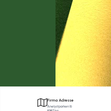
Firma Adresse
Anelystparken 16
8381
Tilst