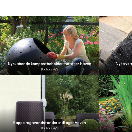
Nyskabende kompostbeholder indtager haven
Nyt syst
Bauhaus A/S
Rappe regnvandstønder indtager haven
Bauhaus A/S