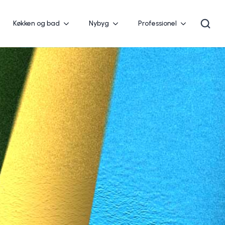
Køkken og bad
Nybyg
Professionel