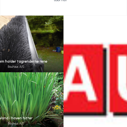
em holder tagrenderne rene
Bauhaus A/S
Vand i haven hitter
Bauhaus A/S