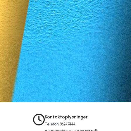
Kontaktoplysninger
Telefon:
86247444
Hjemmeside:
www.bauhaus.dk