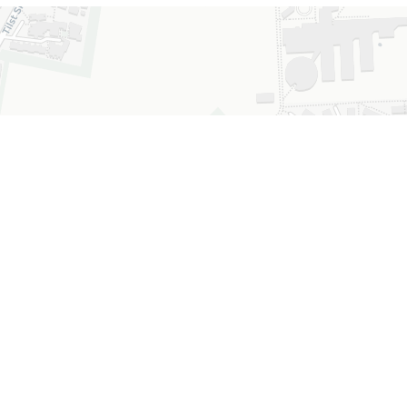
Leaflet
|
© OpenStreetMap contributors © CARTO