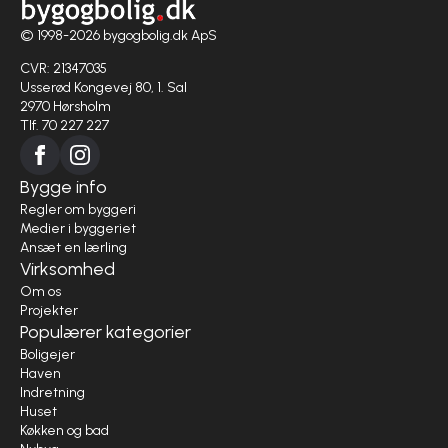
© 1998-2026 bygogbolig.dk ApS
CVR: 21347035
Usserød Kongevej 80, 1. Sal
2970 Hørsholm
Tlf. 70 227 227
Bygge info
Regler om byggeri
Medier i byggeriet
Ansæt en lærling
Virksomhed
Om os
Projekter
Populærer kategorier
Boligejer
Haven
Indretning
Huset
Køkken og bad