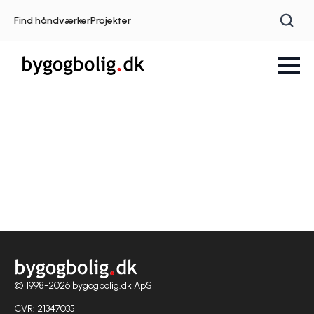
Find håndværker
Projekter
© 1998-2026 bygogbolig.dk ApS
CVR: 21347035