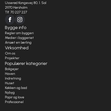
Usserød Kongevej 80, 1. Sal
2970 Hørsholm
Tlf. 70 227 227
Bygge info
Regler om byggeri
Medier i byggeriet
Ansæt en lærling
Virksomhed
Om os
Projekter
Populærer kategorier
Boligejer
Haven
Indretning
Huset
Køkken og bad
Nybyg
Papir og love
Professionel