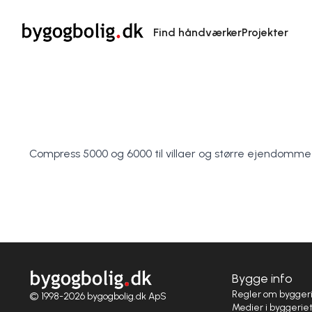
Find håndværker
Projekter
Compress 5000 og 6000 til villaer og større ejendomme
Bygge info
Regler om bygger
© 1998-2026 bygogbolig.dk ApS
Medier i byggerie