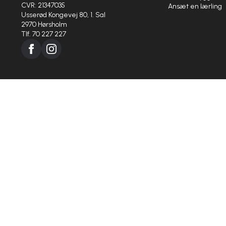
CVR: 21347035
Ansæt en lærling
Usserød Kongevej 80, 1. Sal
2970 Hørsholm
Tlf. 70 227 227