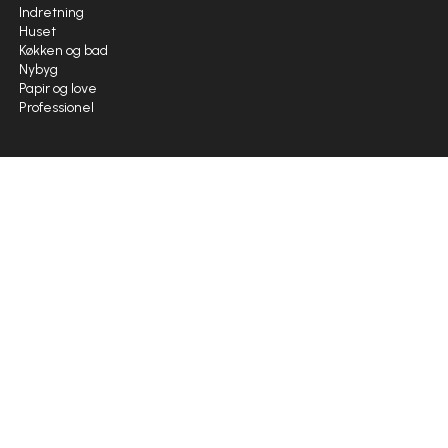
Indretning
Huset
Køkken og bad
Nybyg
Papir og love
Professionel