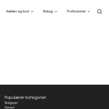
Køkken og bad
Nybyg
Professionel
Populærer kategorier
Boligejer
Haven