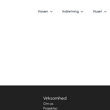
Haven
Indretning
Huset
Virksomhed
i
Om os
t
Projekter