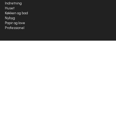
Indretning
Huset
Køkken og bad
Nybyg
Papir og love
Professionel