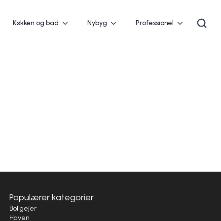
Køkken og bad
Nybyg
Professionel
Populærer kategorier
Boligejer
Haven