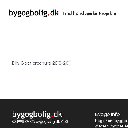
Find håndværker
Projekter
Billy Goat brochure 2010-2011
Bygge info
Regler om bygger
© 1998-2026 bygogbolig.dk ApS
Medier i byggerie