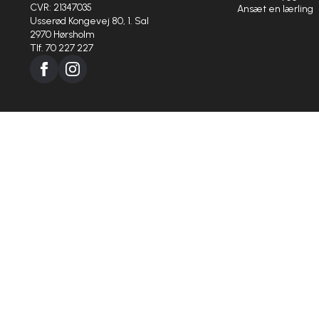
CVR: 21347035
Ansæt en lærling
Usserød Kongevej 80, 1. Sal
2970 Hørsholm
Tlf. 70 227 227