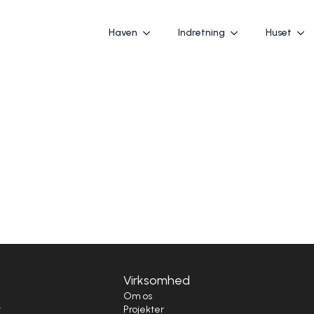
Haven
Indretning
Huset
Virksomhed
i
Om os
t
Projekter