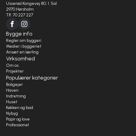
Usserød Kongevej 80, 1. Sal
2970 Hørsholm
Tlf. 70 227 227
Bygge info
Regler om byggeri
Medier i byggeriet
Ansæt en lærling
Virksomhed
Om os
Projekter
Populærer kategorier
Boligejer
Haven
Indretning
Huset
Køkken og bad
Nybyg
Papir og love
Professionel