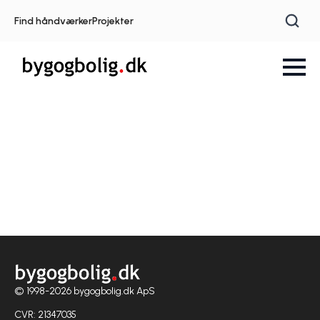
Find håndværker
Projekter
© 1998-2026 bygogbolig.dk ApS
CVR: 21347035