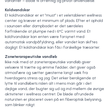
varianter – både til offentlig og privat anvendelse.
Koldvandskar
Et koldtvandskar er et ”must” i et veletableret wellness
center og kræver et minimum af plads. Efter et ophold
i saunaen eller dampbadet er det særdeles
forfriskende at plumpe ned i 6°C varmt vand. Et
koldtvandskar kan enten være forsynet med
automatisk vandpåfyldning, eller vandet kan skiftes
dagligt. Et koldtandskar kan fås i forskellige træsorter.
Zoneterarapeutiske vandløb
Ikke nok med at zoneterapeutiske vandløb giver
velvære til trætte og ømme fødder, det giver også
atmosfære og sætter gæsterne langt væk fra
hverdagens stress og jag. Det virker beroligende at
lytte til vandløbets rislen alt i mens man går i det
dejlige vand, der bugter sig ud og ind mellem de øvrige
aktiviteter i wellness centret. De bløde afrundede
natursten er placeret oven på en fiberoptisk belysning,
som blinker roligt.