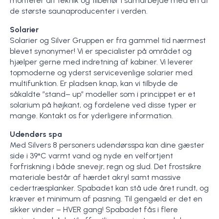
monterer alt teknik og tilbehør i samarbejde med en af
de største saunaproducenter i verden.
Solarier
Solarier og Silver Gruppen er fra gammel tid nærmest
blevet synonymer! Vi er specialister på området og
hjælper gerne med indretning af kabiner. Vi leverer
topmoderne og yderst servicevenlige solarier med
multifunktion. Er pladsen knap, kan vi tilbyde de
såkaldte ”stand– up” modeller som i princippet er et
solarium på højkant, og fordelene ved disse typer er
mange. Kontakt os for yderligere information.
Udendørs spa
Med Silvers 8 personers udendørsspa kan dine gæster
side i 39°C varmt vand og nyde en velfortjent
forfriskning i både snevejr, regn og slud. Det frostsikre
materiale består af hærdet akryl samt massive
cedertræsplanker. Spabadet kan stå ude året rundt, og
kræver et minimum af pasning. Til gengæld er det en
sikker vinder – HVER gang! Spabadet fås i flere