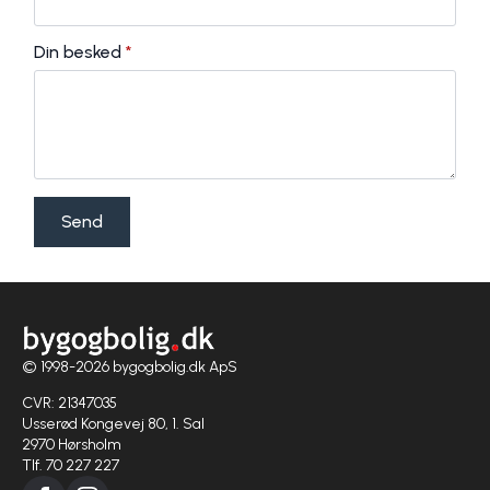
Din besked
*
Send
© 1998-2026 bygogbolig.dk ApS
CVR: 21347035
Usserød Kongevej 80, 1. Sal
2970 Hørsholm
Tlf. 70 227 227