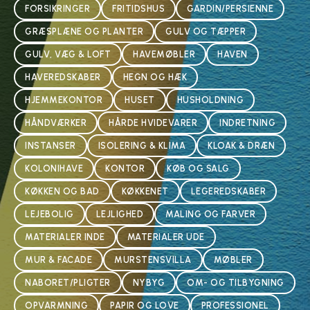
FORSIKRINGER
FRITIDSHUS
GARDIN/PERSIENNE
GRÆSPLÆNE OG PLANTER
GULV OG TÆPPER
GULV, VÆG & LOFT
HAVEMØBLER
HAVEN
HAVEREDSKABER
HEGN OG HÆK
HJEMMEKONTOR
HUSET
HUSHOLDNING
HÅNDVÆRKER
HÅRDE HVIDEVARER
INDRETNING
INSTANSER
ISOLERING & KLIMA
KLOAK & DRÆN
KOLONIHAVE
KONTOR
KØB OG SALG
KØKKEN OG BAD
KØKKENET
LEGEREDSKABER
LEJEBOLIG
LEJLIGHED
MALING OG FARVER
MATERIALER INDE
MATERIALER UDE
MUR & FACADE
MURSTENSVILLA
MØBLER
NABORET/PLIGTER
NYBYG
OM- OG TILBYGNING
OPVARMNING
PAPIR OG LOVE
PROFESSIONEL