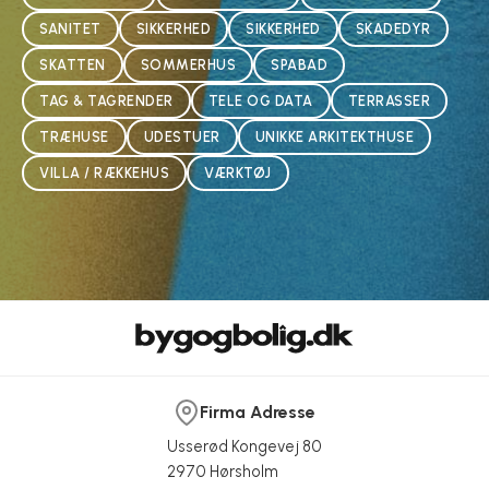
SANITET
SIKKERHED
SIKKERHED
SKADEDYR
SKATTEN
SOMMERHUS
SPABAD
TAG & TAGRENDER
TELE OG DATA
TERRASSER
TRÆHUSE
UDESTUER
UNIKKE ARKITEKTHUSE
VILLA / RÆKKEHUS
VÆRKTØJ
Firma Adresse
Usserød Kongevej 80
2970 Hørsholm