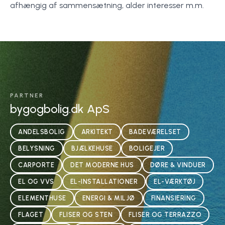
afhængig af sammensætning, alder interesser m.m.
PARTNER
bygogbolig.dk ApS
ANDELSBOLIG
ARKITEKT
BADEVÆRELSET
BELYSNING
BJÆLKEHUSE
BOLIGEJER
CARPORTE
DET MODERNE HUS
DØRE & VINDUER
EL OG VVS
EL-INSTALLATIONER
EL-VÆRKTØJ
ELEMENTHUSE
ENERGI & MILJØ
FINANSIERING
FLAGET
FLISER OG STEN
FLISER OG TERRAZZO