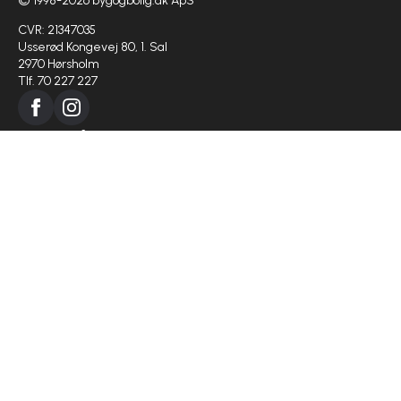
© 1998-2026 bygogbolig.dk ApS
CVR: 21347035
Usserød Kongevej 80, 1. Sal
2970 Hørsholm
Tlf. 70 227 227
Bygge info
Regler om byggeri
Medier i byggeriet
Ansæt en lærling
Virksomhed
Om os
Projekter
Populærer kategorier
Boligejer
Haven
Indretning
Huset
Køkken og bad
Nybyg
Papir og love