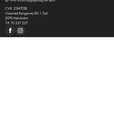
© 1998-2026 bygogbolig.dk ApS
CVR: 21347035
Usserød Kongevej 80, 1. Sal
2970 Hørsholm
Tlf. 70 227 227
Bygge info
Regler om byggeri
Medier i byggeriet
Ansæt en lærling
Virksomhed
Om os
Projekter
Populærer kategorier
Boligejer
Haven
Indretning
Huset
Køkken og bad
Nybyg
Papir og love