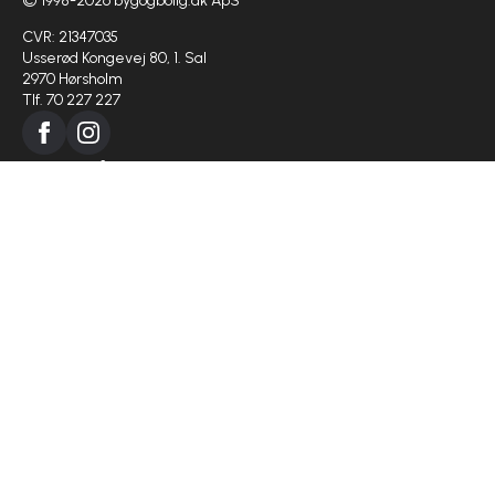
© 1998-2026 bygogbolig.dk ApS
CVR: 21347035
Usserød Kongevej 80, 1. Sal
2970 Hørsholm
Tlf. 70 227 227
Bygge info
Regler om byggeri
Medier i byggeriet
Ansæt en lærling
Virksomhed
Om os
Projekter
Populærer kategorier
Boligejer
Haven
Indretning
Huset
Køkken og bad
Nybyg
Papir og love