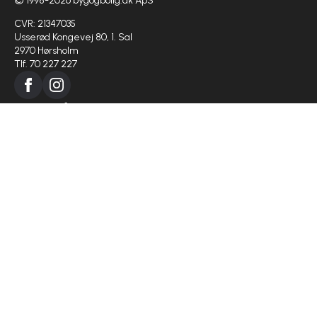
© 1998-2026 bygogbolig.dk ApS
CVR: 21347035
Usserød Kongevej 80, 1. Sal
2970 Hørsholm
Tlf. 70 227 227
Bygge info
Regler om byggeri
Medier i byggeriet
Ansæt en lærling
Virksomhed
Om os
Projekter
Populærer kategorier
Boligejer
Haven
Indretning
Huset
Køkken og bad
Nybyg
Papir og love