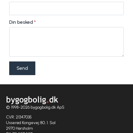
Din besked
*
Send
© 1998-2026 bygogbolig.dk ApS
CVR: 21347035
Usserød Kongevej 80, 1. Sal
2970 Hørsholm