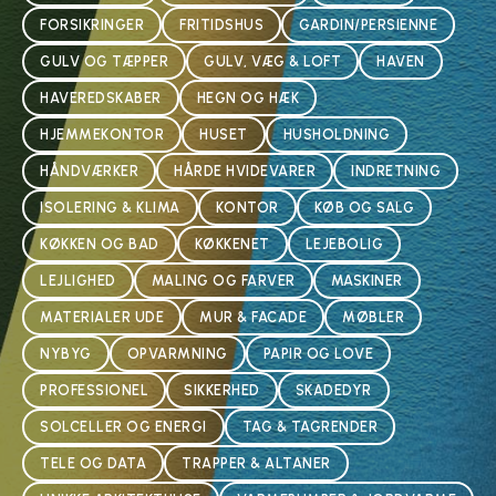
FORSIKRINGER
FRITIDSHUS
GARDIN/PERSIENNE
GULV OG TÆPPER
GULV, VÆG & LOFT
HAVEN
HAVEREDSKABER
HEGN OG HÆK
HJEMMEKONTOR
HUSET
HUSHOLDNING
HÅNDVÆRKER
HÅRDE HVIDEVARER
INDRETNING
ISOLERING & KLIMA
KONTOR
KØB OG SALG
KØKKEN OG BAD
KØKKENET
LEJEBOLIG
LEJLIGHED
MALING OG FARVER
MASKINER
MATERIALER UDE
MUR & FACADE
MØBLER
NYBYG
OPVARMNING
PAPIR OG LOVE
PROFESSIONEL
SIKKERHED
SKADEDYR
SOLCELLER OG ENERGI
TAG & TAGRENDER
TELE OG DATA
TRAPPER & ALTANER