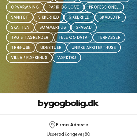
OPVARMNING
PAPIR OG LOVE
PROFESSIONEL
SANITET
SIKKERHED
SIKKERHED
SKADEDYR
SKATTEN
SOMMERHUS
SPABAD
TAG & TAGRENDER
TELE OG DATA
TERRASSER
TRÆHUSE
UDESTUER
UNIKKE ARKITEKTHUSE
VILLA / RÆKKEHUS
VÆRKTØJ
Firma Adresse
Usserød Kongevej 80