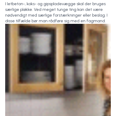
I letbeton-, koks- og gipspladevægge skal der bruges
særlige pløkke. Ved meget tunge ting kan det være
nødvendigt med særlige forstærkninger eller beslag. I
disse tilfælde bør man rådføre sig med en fagmand.