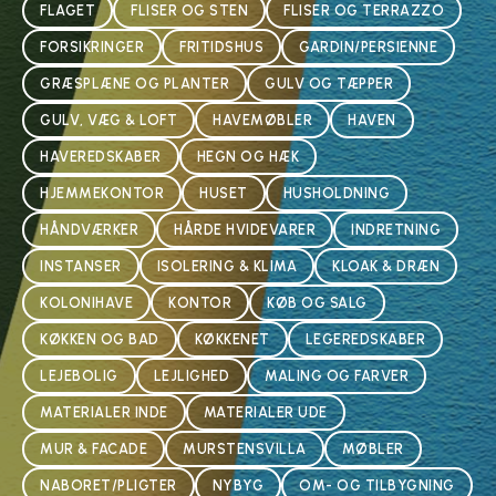
FLAGET
FLISER OG STEN
FLISER OG TERRAZZO
FORSIKRINGER
FRITIDSHUS
GARDIN/PERSIENNE
GRÆSPLÆNE OG PLANTER
GULV OG TÆPPER
GULV, VÆG & LOFT
HAVEMØBLER
HAVEN
HAVEREDSKABER
HEGN OG HÆK
HJEMMEKONTOR
HUSET
HUSHOLDNING
HÅNDVÆRKER
HÅRDE HVIDEVARER
INDRETNING
INSTANSER
ISOLERING & KLIMA
KLOAK & DRÆN
KOLONIHAVE
KONTOR
KØB OG SALG
KØKKEN OG BAD
KØKKENET
LEGEREDSKABER
LEJEBOLIG
LEJLIGHED
MALING OG FARVER
MATERIALER INDE
MATERIALER UDE
MUR & FACADE
MURSTENSVILLA
MØBLER
NABORET/PLIGTER
NYBYG
OM- OG TILBYGNING