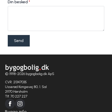
Din besked
*
Send
© 1998-2026 bygogbolig.dk ApS
CVR: 21347035
Usserød Kongevej 80, 1. Sal
2970 Hørsholm
Tlf. 70 227 227
Bygge info