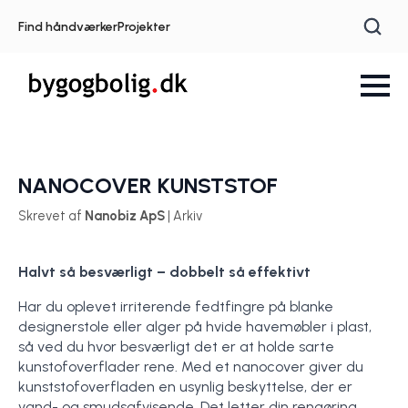
Find håndværker
Projekter
NANOCOVER KUNSTSTOF
Skrevet af
Nanobiz ApS
| Arkiv
Halvt så besværligt – dobbelt så effektivt
Har du oplevet irriterende fedtfingre på blanke
designerstole eller alger på hvide havemøbler i plast,
så ved du hvor besværligt det er at holde sarte
kunstofoverflader rene. Med et nanocover giver du
kunststofoverfladen en usynlig beskyttelse, der er
vand- og smudsafvisende. Det letter din rengøring.